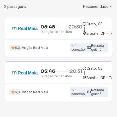
2 passagens
Recomendado
Crato, CE
05:45
20:30
Duração:
1d 14h 45m
Brasília, DF - Ter
1
Retirada
6,3
Viação Real Maia
conexão
guichê
Crato, CE
05:46
20:31
Duração:
1d 14h 45m
Brasília, DF - Ter
1
Retirada
6,3
Viação Real Maia
conexão
guichê