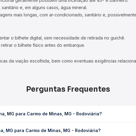
ncional geralmente possuem uma inclinação até 45º e banheiro.
 sanitário e, em alguns casos, água mineral.
viagens mais longas, com ar-condicionado, sanitário e, possivelmente
tar o bilhete digital, sem necessidade de retirada no guichê.
etirar o bilhete físico antes do embarque.
icas da viação escolhida, bem como eventuais exigências relaciona
Perguntas Frequentes
ina, MG para Carmo de Minas, MG - Rodoviária?
Minas, MG - Rodoviária leva em média 0 horas, podendo variar conf
ina, MG para Carmo de Minas, MG - Rodoviária?
 Quero Passagem você consulta os horários disponíveis e vê a dur