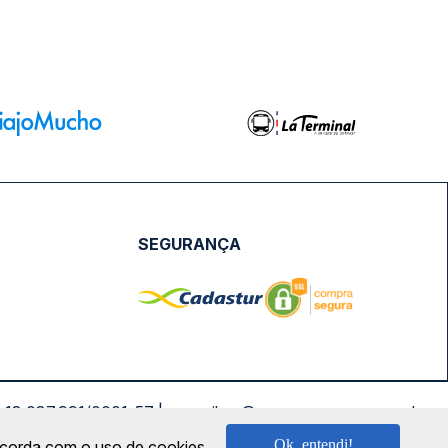
SEGURANÇA
NPJ: 18.087.991/0001-57 | saconibus@queropassagem.com.br
Ok, entendi!
oncorda com o uso de cookies.