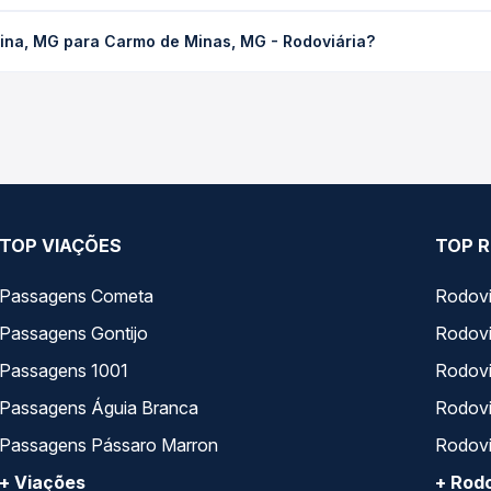
a Carmo de Minas, MG - Rodoviária custa em média não identificad
tina, MG para Carmo de Minas, MG - Rodoviária?
Quero Passagem você compara os preços de todas as viações em tem
, MG para Carmo de Minas, MG - Rodoviária, com horários variados
rviço e preços — em um só lugar e escolhe a que melhor se encaix
TOP VIAÇÕES
TOP R
Passagens Cometa
Rodovi
Passagens Gontijo
Rodovi
Passagens 1001
Rodoviá
Passagens Águia Branca
Rodoviá
Passagens Pássaro Marron
Rodovi
+ Viações
+ Rodo