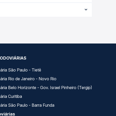
o e varia conforme a data da viagem, a empresa, o
po real e garante a melhor oferta para o seu
 ao longo do dia. Na Quero Passagem você compara
a na sua viagem.
ODOVIÁRIAS
ária São Paulo - Tietê
ária Rio de Janeiro - Novo Rio
ria Belo Horizonte - Gov. Israel Pinheiro (Tergip)
ria Curitiba
ária São Paulo - Barra Funda
viárias