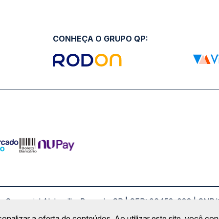
CONHEÇA O GRUPO QP:
ro Comercial Alphaville, Barueri - SP | CEP: 06453-038 | C
Copyright 2026 © QueroPassagem.com.br
sonalizar a oferta de conteúdos. Ao utilizar este site, você c