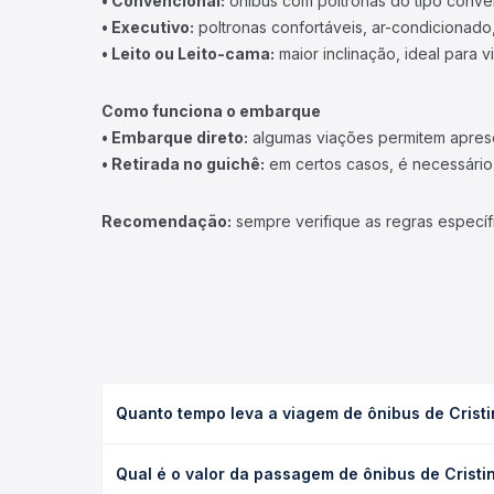
• Convencional:
ônibus com poltronas do tipo conve
• Executivo:
poltronas confortáveis, ar-condicionado,
• Leito ou Leito-cama:
maior inclinação, ideal para 
Como funciona o embarque
• Embarque direto:
algumas viações permitem apresen
• Retirada no guichê:
em certos casos, é necessário r
Recomendação:
sempre verifique as regras específ
Quanto tempo leva a viagem de ônibus de Crist
A viagem de ônibus de Cristina, MG para Carmo de 
Qual é o valor da passagem de ônibus de Crist
executivo ou leito) e as condições de tráfego. Na