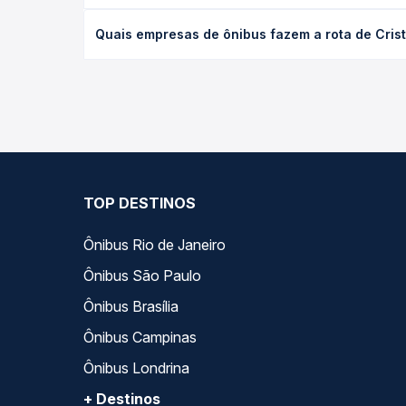
O preço da passagem de ônibus de Cristina, MG par
Quais empresas de ônibus fazem a rota de Cris
tipo de poltrona e a antecedência da compra. Na 
roteiro.
As viações Sul Minas operam o trecho de Cristina
todas as opções — empresas, horários, tipos de se
TOP DESTINOS
Ônibus Rio de Janeiro
Ônibus São Paulo
Ônibus Brasília
Ônibus Campinas
Ônibus Londrina
+ Destinos