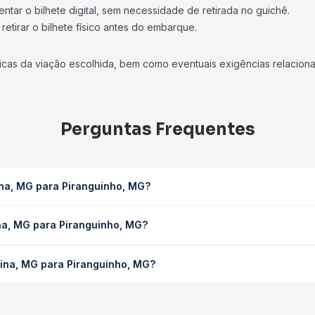
tar o bilhete digital, sem necessidade de retirada no guichê.
etirar o bilhete físico antes do embarque.
icas da viação escolhida, bem como eventuais exigências relaciona
Perguntas Frequentes
ina, MG para Piranguinho, MG?
o, MG leva em média 1h 15min, podendo variar conforme a viação, o 
ina, MG para Piranguinho, MG?
ê consulta os horários disponíveis e vê a duração exata de cada 
a Piranguinho, MG custa em média R$ 34,65 e varia conforme a dat
tina, MG para Piranguinho, MG?
ompara os preços de todas as viações em tempo real e garante a m
ristina, MG para Piranguinho, MG, com horários variados ao longo
reços — em um só lugar e escolhe a que melhor se encaixa na sua 