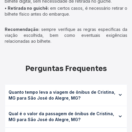
bilhete digital, sem necessidade de retirada no guichê.
• Retirada no guichê:
em certos casos, é necessário retirar o
bilhete físico antes do embarque.
Recomendação:
sempre verifique as regras específicas da
viação escolhida, bem como eventuais exigências
relacionadas ao bilhete.
Perguntas Frequentes
Quanto tempo leva a viagem de ônibus de Cristina,
MG para São José do Alegre, MG?
A viagem de ônibus de Cristina, MG para São José do
Qual é o valor da passagem de ônibus de Cristina,
Alegre, MG leva em média 1h 5min, podendo variar
MG para São José do Alegre, MG?
conforme a viação, o tipo de serviço (convencional,
executivo ou leito) e as condições de tráfego. Na Quero
O preço da passagem de ônibus de Cristina, MG para São