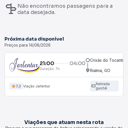
Não encontramos passagens para a
data desejada.
Próxima data disponível
Preços para 14/08/2026
Crixás do Tocantins
21:00
04:00
Duração:
7h
Rialma, GO
Retirada
7,3
Viação Jarlentur
guichê
Viações que atuam nesta rota