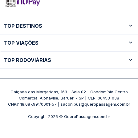
TOP DESTINOS
Ônibus Rio de Janeiro
TOP VIAÇÕES
Ônibus São Paulo
Passagens Cometa
Ônibus Brasília
TOP RODOVIÁRIAS
Passagens Gontijo
Ônibus Campinas
Rodoviária São Paulo - Tietê
Passagens 1001
Ônibus Londrina
Rodoviária Rio de Janeiro - Novo Rio
Passagens Águia Branca
+ Destinos
Rodoviária Belo Horizonte - Gov. Israel Pinheiro (Tergip)
Calçada das Margaridas, 163 - Sala 02 - Condomínio Centro
Passagens Pássaro Marron
Comercial Alphaville, Barueri - SP | CEP: 06453-038
Rodoviária Curitiba
+ Viações
CNPJ: 18.087.991/0001-57 | saconibus@queropassagem.com.br
Rodoviária São Paulo - Barra Funda
Copyright 2026 © QueroPassagem.com.br
+ Rodoviárias