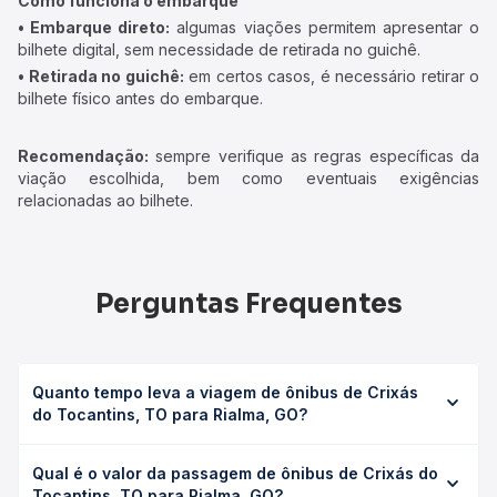
Como funciona o embarque
• Embarque direto:
algumas viações permitem apresentar o
bilhete digital, sem necessidade de retirada no guichê.
• Retirada no guichê:
em certos casos, é necessário retirar o
bilhete físico antes do embarque.
Recomendação:
sempre verifique as regras específicas da
viação escolhida, bem como eventuais exigências
relacionadas ao bilhete.
Perguntas Frequentes
Quanto tempo leva a viagem de ônibus de Crixás
do Tocantins, TO para Rialma, GO?
A viagem de ônibus de Crixás do Tocantins, TO para
Qual é o valor da passagem de ônibus de Crixás do
Rialma, GO leva em média 7h, podendo variar conforme a
Tocantins, TO para Rialma, GO?