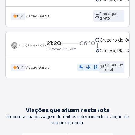
Embarque
8,7
Viação Garcia
direto
Cruzeiro do Oest
21:20
06:10
Duração:
8h 50m
Curitiba, PR - Rod
Embarque
airline_seat_legroom_extra
ac_unit
wc
8,7
Viação Garcia
direto
Viações que atuam nesta rota
Procure a sua passagem de ônibus selecionando a viação de
sua preferência.