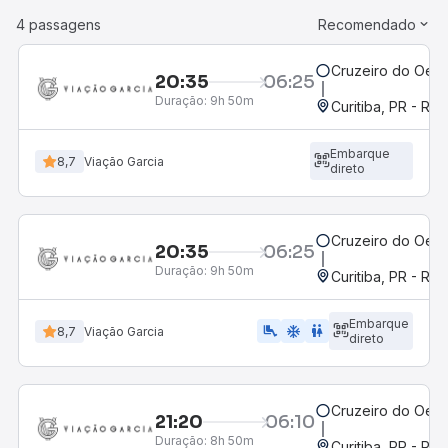
4 passagens
Recomendado
Cruzeiro do Oest
20:35
06:25
Duração:
9h 50m
Curitiba, PR - Rod
Embarque
8,7
Viação Garcia
direto
Cruzeiro do Oest
20:35
06:25
Duração:
9h 50m
Curitiba, PR - Rod
Embarque
airline_seat_legroom_extra
ac_unit
wc
8,7
Viação Garcia
direto
Cruzeiro do Oest
21:20
06:10
Duração:
8h 50m
Curitiba, PR - Rod