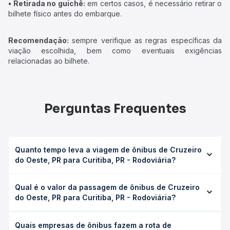
• Retirada no guichê:
em certos casos, é necessário retirar o
bilhete físico antes do embarque.
Recomendação:
sempre verifique as regras específicas da
viação escolhida, bem como eventuais exigências
relacionadas ao bilhete.
Perguntas Frequentes
Quanto tempo leva a viagem de ônibus de Cruzeiro
do Oeste, PR para Curitiba, PR - Rodoviária?
A viagem de ônibus de Cruzeiro do Oeste, PR para
Qual é o valor da passagem de ônibus de Cruzeiro
Curitiba, PR - Rodoviária leva em média 9h 25min,
do Oeste, PR para Curitiba, PR - Rodoviária?
podendo variar conforme a viação, o tipo de serviço
(convencional, executivo ou leito) e as condições de
O preço da passagem de ônibus de Cruzeiro do Oeste,
tráfego. Na Quero Passagem você consulta os horários
Quais empresas de ônibus fazem a rota de
PR para Curitiba, PR - Rodoviária custa em média R$
disponíveis e vê a duração exata de cada opção na data