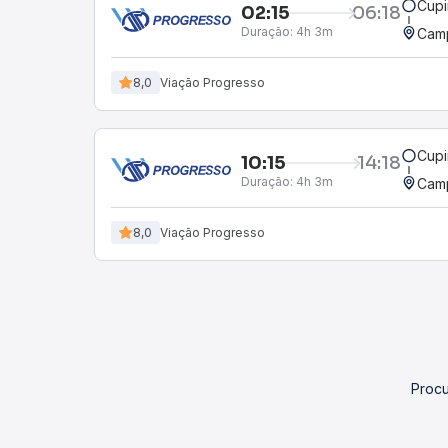
Cupi
02:15
06:18
Duração:
4h 3m
Camp
8,0
Viação Progresso
Cupi
10:15
14:18
Duração:
4h 3m
Camp
8,0
Viação Progresso
Procu