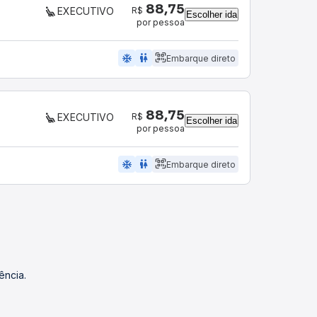
88,75
R$
EXECUTIVO
Escolher ida
por pessoa
ac_unit
wc
Embarque direto
88,75
R$
EXECUTIVO
Escolher ida
por pessoa
ac_unit
wc
Embarque direto
ência.