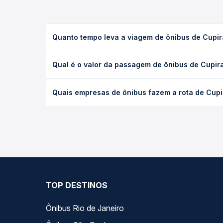
Quanto tempo leva a viagem de ônibus de Cupir
A viagem de ônibus de Cupira, PE para Campina Gra
Qual é o valor da passagem de ônibus de Cupir
executivo ou leito) e as condições de tráfego. Na
O preço da passagem de ônibus de Cupira, PE para
Quais empresas de ônibus fazem a rota de Cupi
poltrona e a antecedência da compra. Na Quero Pa
As viações Progresso operam o trecho de Cupira, 
todas as opções — empresas, horários, tipos de se
TOP DESTINOS
Ônibus Rio de Janeiro