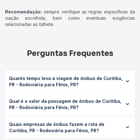
Recomendação:
sempre verifique as regras específicas da
viação escolhida, bem como eventuais exigências
relacionadas ao bilhete.
Perguntas Frequentes
Quanto tempo leva a viagem de ônibus de Curitiba,
PR - Rodoviária para Fênix, PR?
A viagem de ônibus de Curitiba, PR - Rodoviária para
Qual é o valor da passagem de ônibus de Curitiba,
Fênix, PR leva em média 8h, podendo variar conforme a
PR - Rodoviária para Fênix, PR?
viação, o tipo de serviço (convencional, executivo ou
leito) e as condições de tráfego. Na Quero Passagem
O preço da passagem de ônibus de Curitiba, PR -
você consulta os horários disponíveis e vê a duração
Quais empresas de ônibus fazem a rota de
Rodoviária para Fênix, PR custa em média R$ 204,57 e
exata de cada opção na data desejada.
Curitiba, PR - Rodoviária para Fênix, PR?
varia conforme a data da viagem, a empresa, o tipo de
poltrona e a antecedência da compra. Na Quero