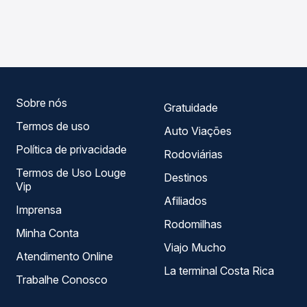
As viações Garcia operam o trecho de Curitiba, PR -
Passagem você compara os preços de todas as viações
Rodoviária para Fênix, PR, com horários variados ao longo
em tempo real e garante a melhor oferta para o seu
do dia. Na Quero Passagem você compara todas as
roteiro.
opções — empresas, horários, tipos de serviço e preços
— em um só lugar e escolhe a que melhor se encaixa na
sua viagem.
Sobre nós
Gratuidade
Termos de uso
Auto Viações
Política de privacidade
Rodoviárias
Termos de Uso Louge
Destinos
Vip
Afiliados
Imprensa
Rodomilhas
Minha Conta
Viajo Mucho
Atendimento Online
La terminal Costa Rica
Trabalhe Conosco