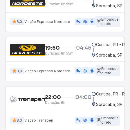
Duração:
8h 55m
Sorocaba, SP
Embarque
airline_seat_legroom_extra
ac_unit
WC
8,0
Viação Expresso Nordeste
direto
Curitiba, PR - Rod
19:50
04:45
Duração:
8h 55m
Sorocaba, SP
Embarque
airline_seat_legroom_extra
ac_unit
WC
8,0
Viação Expresso Nordeste
direto
Curitiba, PR - Rod
22:00
04:00
Duração:
6h
Sorocaba, SP
Embarque
airline_seat_legroom_extra
ac_unit
WC
8,0
Viação Transpen
direto