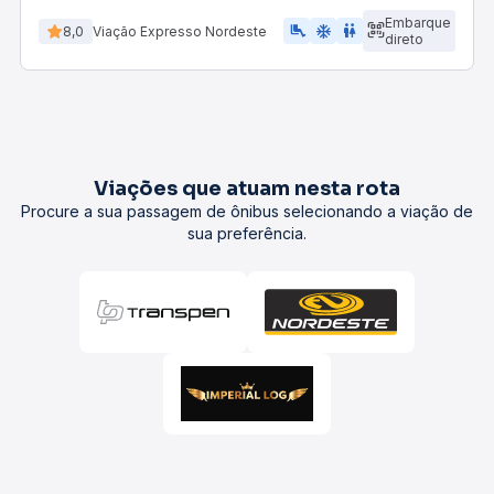
Embarque
airline_seat_legroom_extra
ac_unit
WC
8,0
Viação Expresso Nordeste
direto
Viações que atuam nesta rota
Procure a sua passagem de ônibus selecionando a viação de
sua preferência.