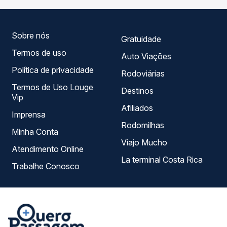
horários, tipos de serviço e preços — em um só lugar e
escolhe a que melhor se encaixa na sua viagem.
Sobre nós
Gratuidade
Termos de uso
Auto Viações
Política de privacidade
Rodoviárias
Termos de Uso Louge
Destinos
Vip
Afiliados
Imprensa
Rodomilhas
Minha Conta
Viajo Mucho
Atendimento Online
La terminal Costa Rica
Trabalhe Conosco