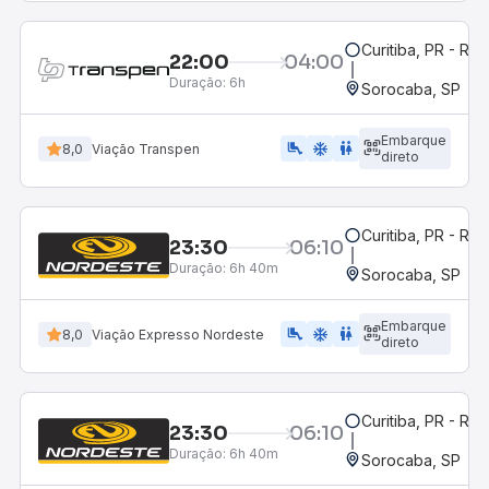
Curitiba, PR - Rod
22:00
04:00
Duração:
6h
Sorocaba, SP
Embarque
airline_seat_legroom_extra
ac_unit
wc
8,0
Viação Transpen
direto
Curitiba, PR - Rod
23:30
06:10
Duração:
6h 40m
Sorocaba, SP
Embarque
airline_seat_legroom_extra
ac_unit
WC
8,0
Viação Expresso Nordeste
direto
Curitiba, PR - Rod
23:30
06:10
Duração:
6h 40m
Sorocaba, SP