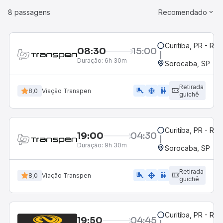
8 passagens
Recomendado
Curitiba, PR - Rod
08:30
15:00
Duração:
6h 30m
Sorocaba, SP
Retirada
airline_seat_legroom_extra
ac_unit
WC
8,0
Viação Transpen
guichê
Curitiba, PR - Rod
19:00
04:30
Duração:
9h 30m
Sorocaba, SP
Retirada
airline_seat_legroom_extra
ac_unit
WC
8,0
Viação Transpen
guichê
Curitiba, PR - Rod
19:50
04:45