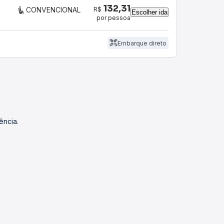
132,31
R$
CONVENCIONAL
Escolher ida
por pessoa
Embarque direto
ência.