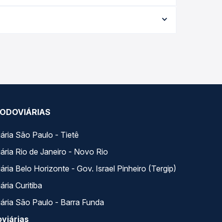
32,11 e varia conforme a data da viagem, a
ações em tempo real e garante a melhor oferta
 horários variados ao longo do dia. Na Quero
e a que melhor se encaixa na sua viagem.
ODOVIÁRIAS
ária São Paulo - Tietê
ária Rio de Janeiro - Novo Rio
ria Belo Horizonte - Gov. Israel Pinheiro (Tergip)
ria Curitiba
ária São Paulo - Barra Funda
viárias