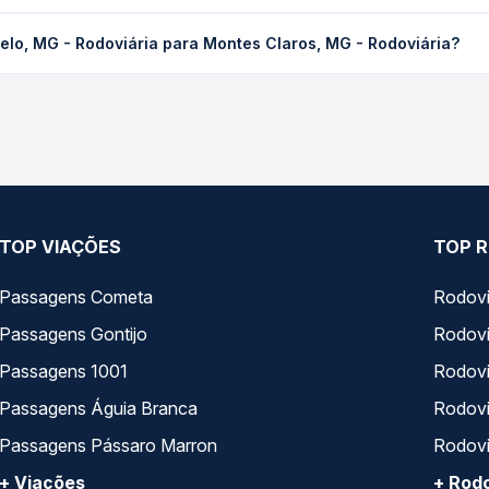
doviária para Montes Claros, MG - Rodoviária custa em média R$ 1
elo, MG - Rodoviária para Montes Claros, MG - Rodoviária?
compra. Na Quero Passagem você compara os preços de todas as vi
 Curvelo, MG - Rodoviária para Montes Claros, MG - Rodoviária, com
, horários, tipos de serviço e preços — em um só lugar e escolh
TOP VIAÇÕES
TOP R
Passagens Cometa
Rodovi
Passagens Gontijo
Rodovi
Passagens 1001
Rodoviá
Passagens Águia Branca
Rodoviá
Passagens Pássaro Marron
Rodovi
+ Viações
+ Rodo