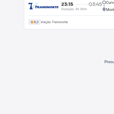
Curv
23:15
03:45
Duração:
4h 30m
Mont
8,0
Viação Transnorte
Procu