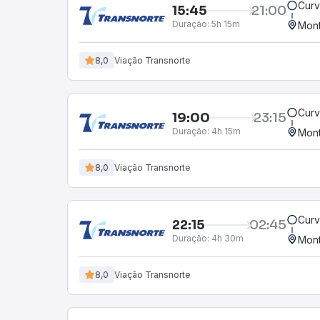
Curv
15:45
21:00
Duração:
5h 15m
Mont
8,0
Viação Transnorte
Curv
19:00
23:15
Duração:
4h 15m
Mont
8,0
Viação Transnorte
Curv
22:15
02:45
Duração:
4h 30m
Mont
8,0
Viação Transnorte