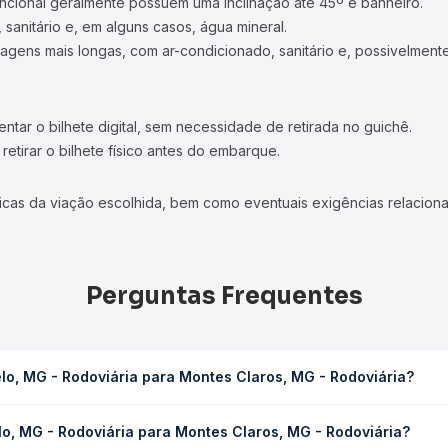
ncional geralmente possuem uma inclinação até 45º e banheiro.
 sanitário e, em alguns casos, água mineral.
viagens mais longas, com ar-condicionado, sanitário e, possivelmente
tar o bilhete digital, sem necessidade de retirada no guichê.
etirar o bilhete físico antes do embarque.
icas da viação escolhida, bem como eventuais exigências relaciona
Perguntas Frequentes
lo, MG - Rodoviária para Montes Claros, MG - Rodoviária?
ra Montes Claros, MG - Rodoviária leva em média 4h 45min, podendo
o, MG - Rodoviária para Montes Claros, MG - Rodoviária?
 de tráfego. Na Quero Passagem você consulta os horários disponív