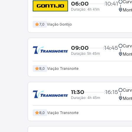
Curv
06:00
10:41
Duração:
4h 41m
Mont
7,0
Viação Gontijo
Curv
09:00
14:45
Duração:
5h 45m
Mont
8,0
Viação Transnorte
Curv
11:30
16:15
Duração:
4h 45m
Mont
8,0
Viação Transnorte