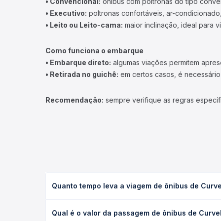
• Convencional:
ônibus com poltronas do tipo conve
• Executivo:
poltronas confortáveis, ar-condicionado,
• Leito ou Leito-cama:
maior inclinação, ideal para 
Como funciona o embarque
• Embarque direto:
algumas viações permitem apresen
• Retirada no guichê:
em certos casos, é necessário r
Recomendação:
sempre verifique as regras específ
Quanto tempo leva a viagem de ônibus de Curve
A viagem de ônibus de Curvelo, MG - Rodoviária pa
Qual é o valor da passagem de ônibus de Curvel
(convencional, executivo ou leito) e as condições