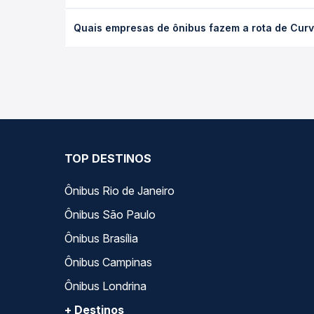
desejada.
O preço da passagem de ônibus de Curvelo, MG - Ro
Quais empresas de ônibus fazem a rota de Curv
empresa, o tipo de poltrona e a antecedência da 
para o seu roteiro.
As viações Transnorte, Gontijo operam o trecho de
Passagem você compara todas as opções — empresas
TOP DESTINOS
Ônibus Rio de Janeiro
Ônibus São Paulo
Ônibus Brasília
Ônibus Campinas
Ônibus Londrina
+ Destinos