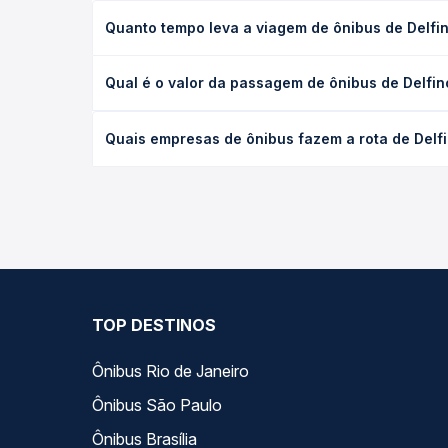
Quanto tempo leva a viagem de ônibus de Delfi
A viagem de ônibus de Delfinópolis, MG - TODOS pa
Qual é o valor da passagem de ônibus de Delfi
executivo ou leito) e as condições de tráfego. Na
O preço da passagem de ônibus de Delfinópolis, M
Quais empresas de ônibus fazem a rota de Delf
tipo de poltrona e a antecedência da compra. Na 
roteiro.
As viações Rápido Sudoestino operam o trecho de 
compara todas as opções — empresas, horários, ti
TOP DESTINOS
Ônibus Rio de Janeiro
Ônibus São Paulo
Ônibus Brasília