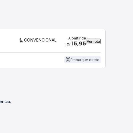
A partir de
CONVENCIONAL
Ver rota
15,95
R$
Embarque direto
ência.