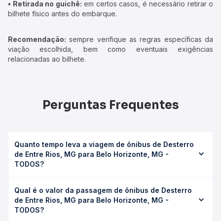
• Retirada no guichê:
em certos casos, é necessário retirar o
bilhete físico antes do embarque.
Recomendação:
sempre verifique as regras específicas da
viação escolhida, bem como eventuais exigências
relacionadas ao bilhete.
Perguntas Frequentes
Quanto tempo leva a viagem de ônibus de Desterro
de Entre Rios, MG para Belo Horizonte, MG -
TODOS?
A viagem de ônibus de Desterro de Entre Rios, MG para
Qual é o valor da passagem de ônibus de Desterro
Belo Horizonte, MG - TODOS leva em média 4h 25min,
de Entre Rios, MG para Belo Horizonte, MG -
podendo variar conforme a viação, o tipo de serviço
TODOS?
(convencional, executivo ou leito) e as condições de