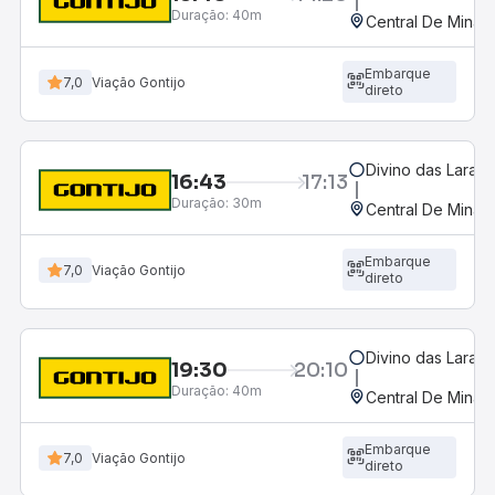
Duração:
40m
Central De Minas
Embarque
7,0
Viação Gontijo
direto
Divino das Laranj
16:43
17:13
Duração:
30m
Central De Minas
Embarque
7,0
Viação Gontijo
direto
Divino das Laranj
19:30
20:10
Duração:
40m
Central De Minas
Embarque
7,0
Viação Gontijo
direto