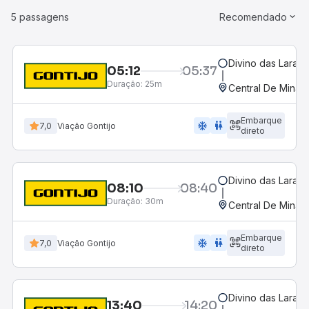
5 passagens
Recomendado
Divino das Laranj
05:12
05:37
Duração:
25m
Central De Minas
Embarque
ac_unit
wc
7,0
Viação Gontijo
direto
Divino das Laranj
08:10
08:40
Duração:
30m
Central De Minas
Embarque
ac_unit
wc
7,0
Viação Gontijo
direto
Divino das Laranj
13:40
14:20