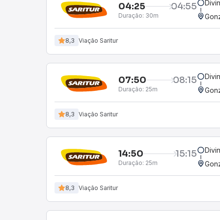
Divi
04:25
04:55
Duração:
30m
Gon
8,3
Viação Saritur
Divi
07:50
08:15
Duração:
25m
Gon
8,3
Viação Saritur
Divi
14:50
15:15
Duração:
25m
Gon
8,3
Viação Saritur