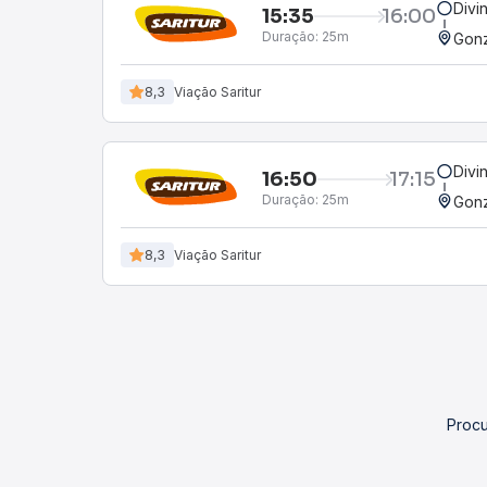
Divi
15:35
16:00
Duração:
25m
Gon
8,3
Viação Saritur
Divi
16:50
17:15
Duração:
25m
Gon
8,3
Viação Saritur
Procu