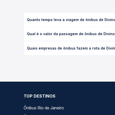
Quanto tempo leva a viagem de ônibus de Divi
A viagem de ônibus de Divinolândia de Minas, MG p
Qual é o valor da passagem de ônibus de Divin
executivo ou leito) e as condições de tráfego. Na
O preço da passagem de ônibus de Divinolândia de
Quais empresas de ônibus fazem a rota de Div
de poltrona e a antecedência da compra. Na Quero
As viações Saritur operam o trecho de Divinolând
opções — empresas, horários, tipos de serviço e p
TOP DESTINOS
Ônibus Rio de Janeiro