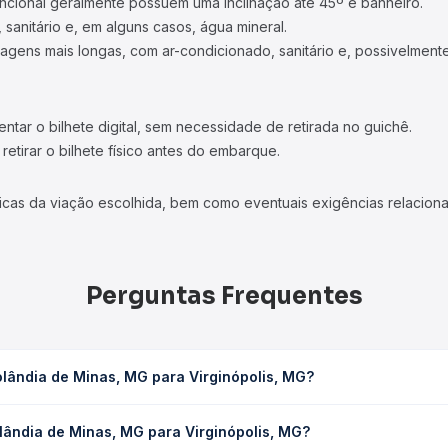
ncional geralmente possuem uma inclinação até 45º e banheiro.
 sanitário e, em alguns casos, água mineral.
viagens mais longas, com ar-condicionado, sanitário e, possivelmente
tar o bilhete digital, sem necessidade de retirada no guichê.
etirar o bilhete físico antes do embarque.
icas da viação escolhida, bem como eventuais exigências relaciona
Perguntas Frequentes
olândia de Minas, MG para Virginópolis, MG?
ara Virginópolis, MG leva em média 0 horas, podendo variar conform
lândia de Minas, MG para Virginópolis, MG?
 Quero Passagem você consulta os horários disponíveis e vê a dur