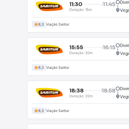
Divi
11:30
11:45
Duração:
15m
Virg
8,3
Viação Saritur
Divi
15:55
16:15
Duração:
20m
Virg
8,3
Viação Saritur
Divi
18:38
18:58
Duração:
20m
Virg
8,3
Viação Saritur