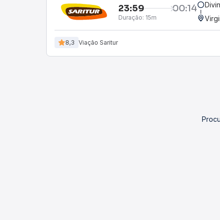
Divi
23:59
00:14
Duração:
15m
Virg
8,3
Viação Saritur
Procu