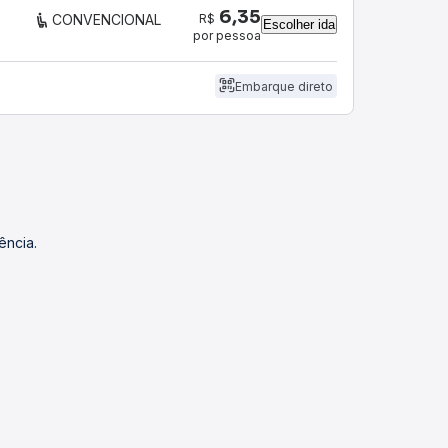
6,35
R$
CONVENCIONAL
Escolher ida
por pessoa
Embarque direto
ência.