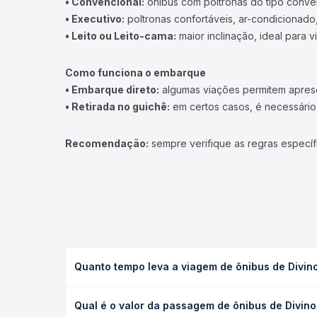
• Convencional:
ônibus com poltronas do tipo conve
• Executivo:
poltronas confortáveis, ar-condicionado,
• Leito ou Leito-cama:
maior inclinação, ideal para 
Como funciona o embarque
• Embarque direto:
algumas viações permitem apresen
• Retirada no guichê:
em certos casos, é necessário r
Recomendação:
sempre verifique as regras específ
Quanto tempo leva a viagem de ônibus de Divin
A viagem de ônibus de Divinolândia de Minas, MG p
Qual é o valor da passagem de ônibus de Divino
executivo ou leito) e as condições de tráfego. Na