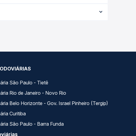
e varia conforme a data da viagem, a empresa, o
po real e garante a melhor oferta para o seu
ongo do dia. Na Quero Passagem você compara todas
ua viagem.
ODOVIÁRIAS
ária São Paulo - Tietê
ária Rio de Janeiro - Novo Rio
ria Belo Horizonte - Gov. Israel Pinheiro (Tergip)
ria Curitiba
ária São Paulo - Barra Funda
viárias