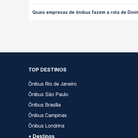
O preço da passagem de ônibus de Divinolândia de 
Quais empresas de ônibus fazem a rota de Divi
tipo de poltrona e a antecedência da compra. Na 
roteiro.
As viações Saritur operam o trecho de Divinolândi
as opções — empresas, horários, tipos de serviço 
TOP DESTINOS
Ônibus Rio de Janeiro
Ônibus São Paulo
Ônibus Brasília
Ônibus Campinas
Ônibus Londrina
+ Destinos