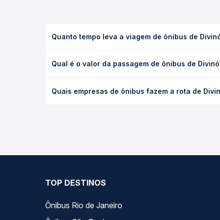
Quanto tempo leva a viagem de ônibus de Divin
A viagem de ônibus de Divinópolis do Tocantins, T
Qual é o valor da passagem de ônibus de Divin
executivo ou leito) e as condições de tráfego. Na
O preço da passagem de ônibus de Divinópolis do 
Quais empresas de ônibus fazem a rota de Divi
de poltrona e a antecedência da compra. Na Quero
As viações Tocantinense operam o trecho de Divin
compara todas as opções — empresas, horários, ti
TOP DESTINOS
Ônibus Rio de Janeiro