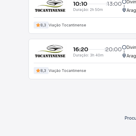
Divi
10:10
13:00
Duração:
2h 50m
Ara
8,3
Viação Tocantinense
Divi
16:20
20:00
Duração:
3h 40m
Ara
8,3
Viação Tocantinense
Procu