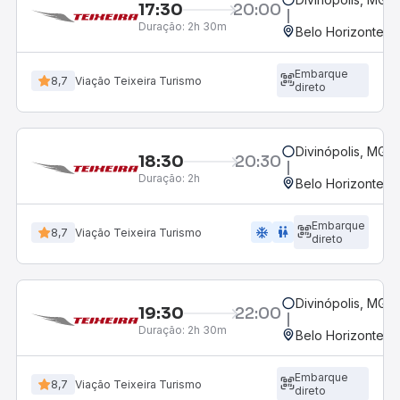
17:30
20:00
Duração:
2h 30m
Belo Horizonte, M
Embarque
8,7
Viação Teixeira Turismo
direto
Divinópolis, MG -
18:30
20:30
Duração:
2h
Belo Horizonte, M
Embarque
ac_unit
wc
8,7
Viação Teixeira Turismo
direto
Divinópolis, MG -
19:30
22:00
Duração:
2h 30m
Belo Horizonte, M
Embarque
8,7
Viação Teixeira Turismo
direto