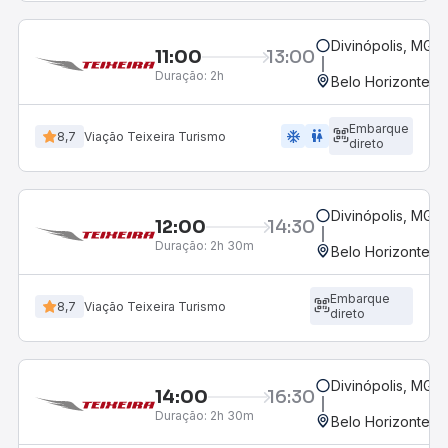
Divinópolis, MG -
11:00
13:00
Duração:
2h
Belo Horizonte, M
Embarque
ac_unit
wc
8,7
Viação Teixeira Turismo
direto
Divinópolis, MG -
12:00
14:30
Duração:
2h 30m
Belo Horizonte, M
Embarque
8,7
Viação Teixeira Turismo
direto
Divinópolis, MG -
14:00
16:30
Duração:
2h 30m
Belo Horizonte, M