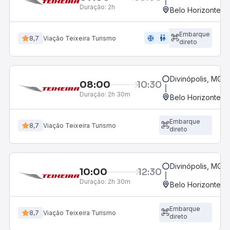
Duração:
2h
Belo Horizonte, M
Embarque
ac_unit
wc
8,7
Viação Teixeira Turismo
direto
Divinópolis, MG -
08:00
10:30
Duração:
2h 30m
Belo Horizonte, M
Embarque
8,7
Viação Teixeira Turismo
direto
Divinópolis, MG -
10:00
12:30
Duração:
2h 30m
Belo Horizonte, M
Embarque
8,7
Viação Teixeira Turismo
direto