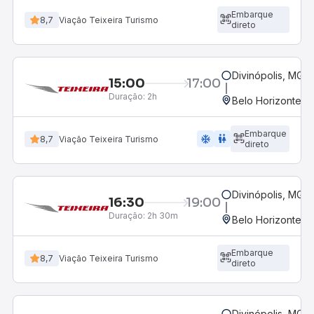
Embarque
8,7
Viação Teixeira Turismo
direto
Divinópolis, MG -
15:00
17:00
Duração:
2h
Belo Horizonte, M
Embarque
ac_unit
wc
8,7
Viação Teixeira Turismo
direto
Divinópolis, MG -
16:30
19:00
Duração:
2h 30m
Belo Horizonte, M
Embarque
8,7
Viação Teixeira Turismo
direto
Divinópolis, MG -