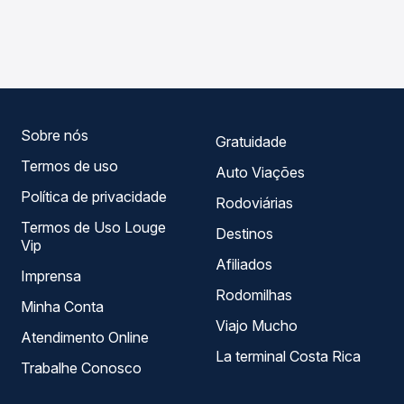
As viações Citral operam o trecho de Dois Irmãos, RS para
compara os preços de todas as viações em tempo real e
Canela, RS, com horários variados ao longo do dia. Na
garante a melhor oferta para o seu roteiro.
Quero Passagem você compara todas as opções —
empresas, horários, tipos de serviço e preços — em um
só lugar e escolhe a que melhor se encaixa na sua
viagem.
Sobre nós
Gratuidade
Termos de uso
Auto Viações
Política de privacidade
Rodoviárias
Termos de Uso Louge
Destinos
Vip
Afiliados
Imprensa
Rodomilhas
Minha Conta
Viajo Mucho
Atendimento Online
La terminal Costa Rica
Trabalhe Conosco