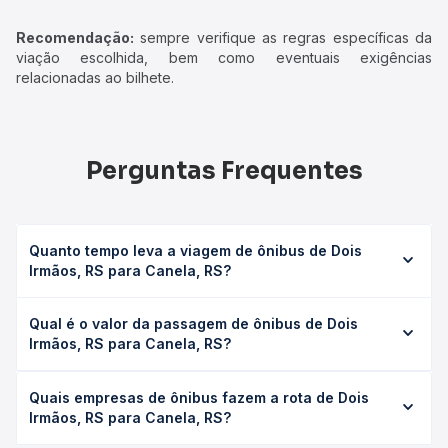
Recomendação:
sempre verifique as regras específicas da
viação escolhida, bem como eventuais exigências
relacionadas ao bilhete.
Perguntas Frequentes
Quanto tempo leva a viagem de ônibus de Dois
Irmãos, RS para Canela, RS?
A viagem de ônibus de Dois Irmãos, RS para Canela, RS
Qual é o valor da passagem de ônibus de Dois
leva em média 1h 50min, podendo variar conforme a
Irmãos, RS para Canela, RS?
viação, o tipo de serviço (convencional, executivo ou
leito) e as condições de tráfego. Na Quero Passagem
O preço da passagem de ônibus de Dois Irmãos, RS para
você consulta os horários disponíveis e vê a duração
Quais empresas de ônibus fazem a rota de Dois
Canela, RS custa em média R$ 40,75 e varia conforme a
exata de cada opção na data desejada.
Irmãos, RS para Canela, RS?
data da viagem, a empresa, o tipo de poltrona e a
antecedência da compra. Na Quero Passagem você