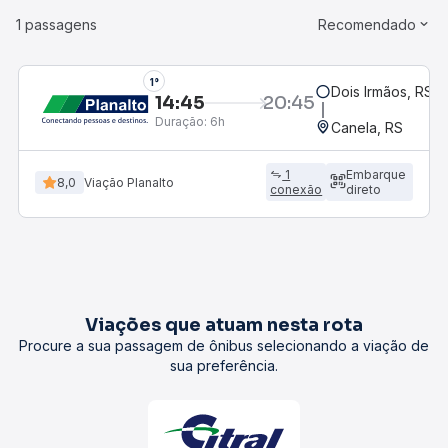
1 passagens
Recomendado
1°
Dois Irmãos, RS
14:45
20:45
Duração:
6h
Canela, RS
1
Embarque
8,0
Viação Planalto
conexão
direto
Viações que atuam nesta rota
Procure a sua passagem de ônibus selecionando a viação de
sua preferência.