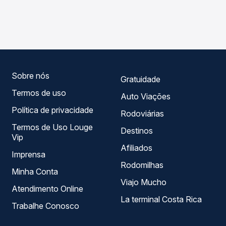
As viações Planalto operam o trecho de Dois Irmãos, RS
compara os preços de todas as viações em tempo real e
para Caxias do Sul, RS, com horários variados ao longo do
garante a melhor oferta para o seu roteiro.
dia. Na Quero Passagem você compara todas as opções
— empresas, horários, tipos de serviço e preços — em um
só lugar e escolhe a que melhor se encaixa na sua
viagem.
Sobre nós
Gratuidade
Termos de uso
Auto Viações
Política de privacidade
Rodoviárias
Termos de Uso Louge
Destinos
Vip
Afiliados
Imprensa
Rodomilhas
Minha Conta
Viajo Mucho
Atendimento Online
La terminal Costa Rica
Trabalhe Conosco