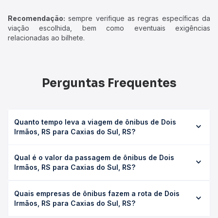
Recomendação:
sempre verifique as regras específicas da
viação escolhida, bem como eventuais exigências
relacionadas ao bilhete.
Perguntas Frequentes
Quanto tempo leva a viagem de ônibus de Dois
Irmãos, RS para Caxias do Sul, RS?
A viagem de ônibus de Dois Irmãos, RS para Caxias do
Qual é o valor da passagem de ônibus de Dois
Sul, RS leva em média 2h 30min, podendo variar conforme
Irmãos, RS para Caxias do Sul, RS?
a viação, o tipo de serviço (convencional, executivo ou
leito) e as condições de tráfego. Na Quero Passagem
O preço da passagem de ônibus de Dois Irmãos, RS para
você consulta os horários disponíveis e vê a duração
Quais empresas de ônibus fazem a rota de Dois
Caxias do Sul, RS custa em média R$ 31,30 e varia
exata de cada opção na data desejada.
Irmãos, RS para Caxias do Sul, RS?
conforme a data da viagem, a empresa, o tipo de poltrona
e a antecedência da compra. Na Quero Passagem você