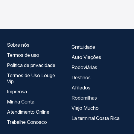
As viações Expresso Itamarati operam o trecho de
compara os preços de todas as viações em tempo real e
Dolcinópolis, SP para Cardoso, SP, com horários variados
garante a melhor oferta para o seu roteiro.
ao longo do dia. Na Quero Passagem você compara todas
as opções — empresas, horários, tipos de serviço e
preços — em um só lugar e escolhe a que melhor se
encaixa na sua viagem.
Sobre nós
Gratuidade
Termos de uso
Auto Viações
Política de privacidade
Rodoviárias
Termos de Uso Louge
Destinos
Vip
Afiliados
Imprensa
Rodomilhas
Minha Conta
Viajo Mucho
Atendimento Online
La terminal Costa Rica
Trabalhe Conosco