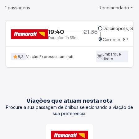
1 passagens
Recomendado
Dolcinópolis, SP
19:40
21:35
Duração:
1h 55m
Cardoso, SP
Embarque
8,3
Viação Expresso Itamarati
direto
Viações que atuam nesta rota
Procure a sua passagem de ônibus selecionando a viação de
sua preferência.