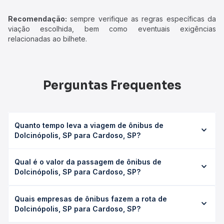
Recomendação:
sempre verifique as regras específicas da
viação escolhida, bem como eventuais exigências
relacionadas ao bilhete.
Perguntas Frequentes
Quanto tempo leva a viagem de ônibus de
Dolcinópolis, SP para Cardoso, SP?
A viagem de ônibus de Dolcinópolis, SP para Cardoso, SP
Qual é o valor da passagem de ônibus de
leva em média 1h 55min, podendo variar conforme a
Dolcinópolis, SP para Cardoso, SP?
viação, o tipo de serviço (convencional, executivo ou
leito) e as condições de tráfego. Na Quero Passagem
O preço da passagem de ônibus de Dolcinópolis, SP para
você consulta os horários disponíveis e vê a duração
Quais empresas de ônibus fazem a rota de
Cardoso, SP custa em média R$ 33,98 e varia conforme a
exata de cada opção na data desejada.
Dolcinópolis, SP para Cardoso, SP?
data da viagem, a empresa, o tipo de poltrona e a
antecedência da compra. Na Quero Passagem você