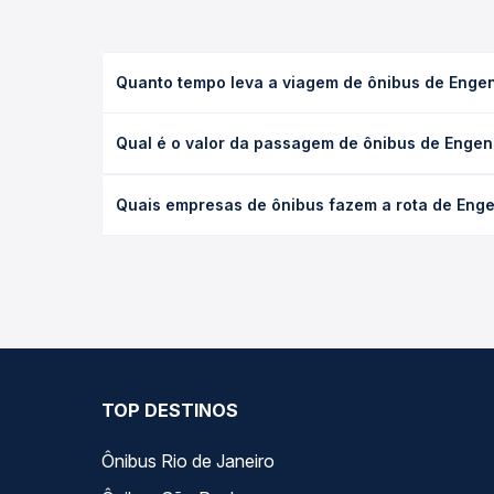
Quanto tempo leva a viagem de ônibus de Engenh
A viagem de ônibus de Engenheiro Beltrão, PR para
Qual é o valor da passagem de ônibus de Engenh
ou leito) e as condições de tráfego. Na Quero Pas
O preço da passagem de ônibus de Engenheiro Beltr
Quais empresas de ônibus fazem a rota de Engen
poltrona e a antecedência da compra. Na Quero Pa
As viações Expresso Nordeste operam o trecho de 
compara todas as opções — empresas, horários, ti
TOP DESTINOS
Ônibus Rio de Janeiro