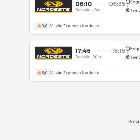
Enge
06:10
06:35
Duração:
25m
Terr
8,0
Viação Expresso Nordeste
Enge
17:45
18:15
Duração:
30m
Terr
8,0
Viação Expresso Nordeste
Procu