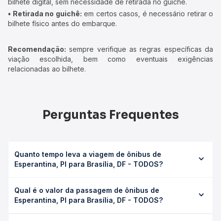
bilhete digital, sem necessidade de retirada no guichê.
• Retirada no guichê:
em certos casos, é necessário retirar o
bilhete físico antes do embarque.
Recomendação:
sempre verifique as regras específicas da
viação escolhida, bem como eventuais exigências
relacionadas ao bilhete.
Perguntas Frequentes
Quanto tempo leva a viagem de ônibus de
Esperantina, PI para Brasília, DF - TODOS?
A viagem de ônibus de Esperantina, PI para Brasília, DF -
Qual é o valor da passagem de ônibus de
TODOS leva em média 33h 52min, podendo variar
Esperantina, PI para Brasília, DF - TODOS?
conforme a viação, o tipo de serviço (convencional,
executivo ou leito) e as condições de tráfego. Na Quero
O preço da passagem de ônibus de Esperantina, PI para