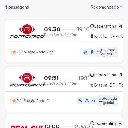
4 passagens
Recomendado
Esperantina, PI
09:30
19:10
Duração:
1d 9h 40m
Brasília, DF - Ter
Retirada
ac_unit
wc
3,3
Viação Porto Rico
guichê
Esperantina, PI
09:31
19:11
Duração:
1d 9h 40m
Brasília, DF - Ter
Retirada
airline_seat_legroom_extra
ac_unit
wc
3,3
Viação Porto Rico
guichê
Esperantina, PI
10:00
20:30