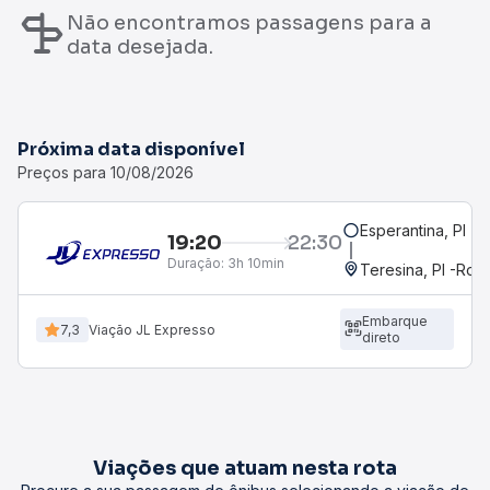
Não encontramos passagens para a
data desejada.
Próxima data disponível
Preços para 10/08/2026
Esperantina, PI
19:20
22:30
Duração:
3h 10min
Teresina, PI -Rod
Embarque
7,3
Viação JL Expresso
direto
Viações que atuam nesta rota