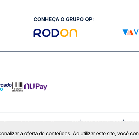
CONHEÇA O GRUPO QP:
ro Comercial Alphaville, Barueri - SP | CEP: 06453-038 | C
Copyright 2026 © QueroPassagem.com.br
sonalizar a oferta de conteúdos. Ao utilizar este site, você c