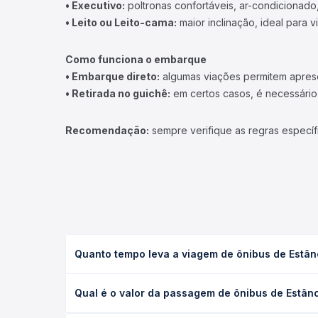
• Executivo:
poltronas confortáveis, ar-condicionado,
• Leito ou Leito-cama:
maior inclinação, ideal para 
Como funciona o embarque
• Embarque direto:
algumas viações permitem apresen
• Retirada no guichê:
em certos casos, é necessário r
Recomendação:
sempre verifique as regras específ
Quanto tempo leva a viagem de ônibus de Estânci
A viagem de ônibus de Estância, SE para Recife, PE
Qual é o valor da passagem de ônibus de Estânci
executivo ou leito) e as condições de tráfego. Na