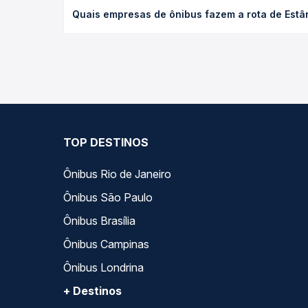
O preço da passagem de ônibus de Estância, SE par
Quais empresas de ônibus fazem a rota de Estânc
poltrona e a antecedência da compra. Na Quero Pa
As viações Expresso São Luiz, Rota Transportes ope
Passagem você compara todas as opções — empresas
TOP DESTINOS
Ônibus Rio de Janeiro
Ônibus São Paulo
Ônibus Brasília
Ônibus Campinas
Ônibus Londrina
+ Destinos