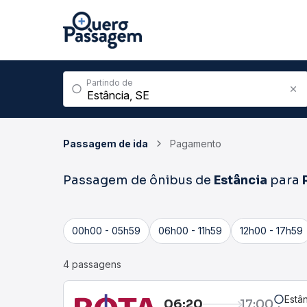
Partindo de
Passagem de ida
Pagamento
Passagem de ônibus de
Estância
para
00h00 - 05h59
06h00 - 11h59
12h00 - 17h59
4 passagens
Estân
06:20
17:00