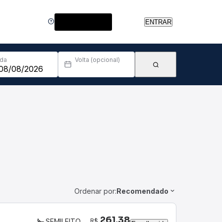
Central de Ajuda
ENTRAR
Ida
Volta (opcional)
Ordenar por:
Recomendado
261,38
R$
SEMILEITO