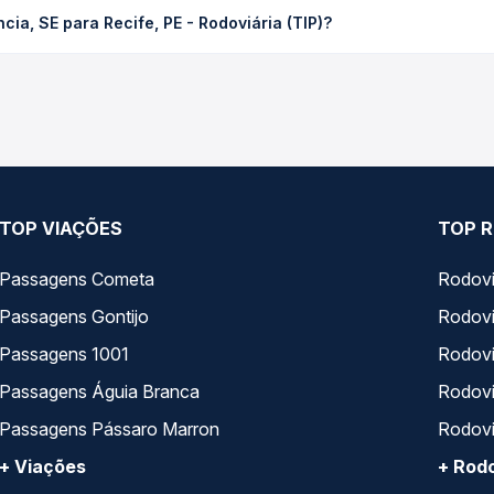
a Recife, PE - Rodoviária (TIP) custa em média R$ 194,26 e varia 
ia, SE para Recife, PE - Rodoviária (TIP)?
ssagem você compara os preços de todas as viações em tempo real 
ram o trecho de Estância, SE para Recife, PE - Rodoviária (TIP), c
, horários, tipos de serviço e preços — em um só lugar e escolh
TOP VIAÇÕES
TOP R
Passagens Cometa
Rodovi
Passagens Gontijo
Rodovi
Passagens 1001
Rodoviá
Passagens Águia Branca
Rodoviá
Passagens Pássaro Marron
Rodovi
+ Viações
+ Rodo