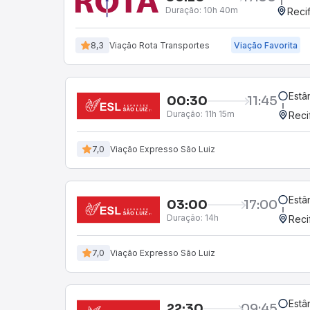
Duração:
10h 40m
Recif
8,3
Viação Rota Transportes
Viação Favorita
Estâ
00:30
11:45
Duração:
11h 15m
Reci
7,0
Viação Expresso São Luiz
Estâ
03:00
17:00
Duração:
14h
Reci
7,0
Viação Expresso São Luiz
Estâ
22:30
09:45