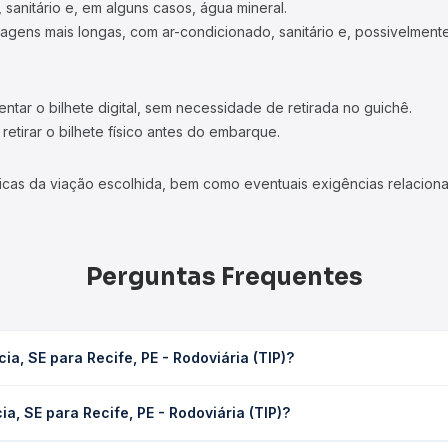
 sanitário e, em alguns casos, água mineral.
viagens mais longas, com ar-condicionado, sanitário e, possivelmente
tar o bilhete digital, sem necessidade de retirada no guichê.
etirar o bilhete físico antes do embarque.
icas da viação escolhida, bem como eventuais exigências relaciona
Perguntas Frequentes
a, SE para Recife, PE - Rodoviária (TIP)?
 - Rodoviária (TIP) leva em média 11h 30min, podendo variar confor
a, SE para Recife, PE - Rodoviária (TIP)?
 Quero Passagem você consulta os horários disponíveis e vê a dur