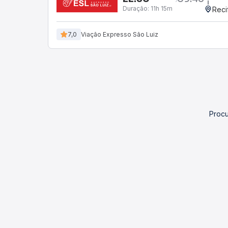
Duração:
11h 15m
Reci
7,0
Viação Expresso São Luiz
Procu