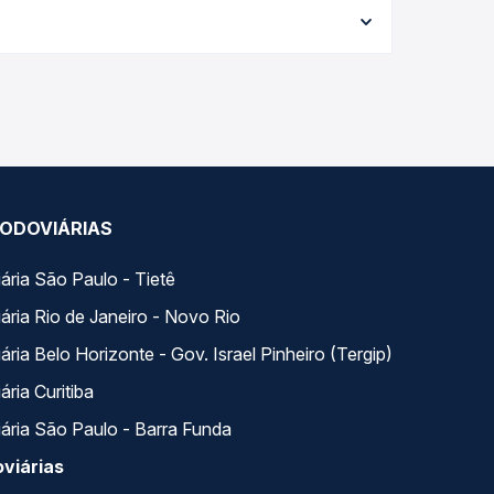
conforme a data da viagem, a empresa, o tipo de
e garante a melhor oferta para o seu roteiro.
om horários variados ao longo do dia. Na Quero
e a que melhor se encaixa na sua viagem.
ODOVIÁRIAS
ária São Paulo - Tietê
ária Rio de Janeiro - Novo Rio
ria Belo Horizonte - Gov. Israel Pinheiro (Tergip)
ria Curitiba
ária São Paulo - Barra Funda
viárias