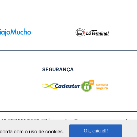
SEGURANÇA
NPJ: 18.087.991/0001-57 | saconibus@queropassagem.com.br
Ok, entendi!
oncorda com o uso de cookies.