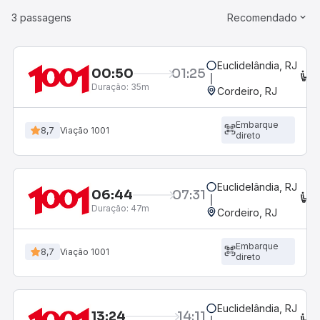
3 passagens
Recomendado
Euclidelândia, RJ
00:50
01:25
C
Duração:
35m
Cordeiro, RJ
Embarque
8,7
Viação 1001
direto
Euclidelândia, RJ
06:44
07:31
C
Duração:
47m
Cordeiro, RJ
Embarque
8,7
Viação 1001
direto
Euclidelândia, RJ
13:24
14:11
C