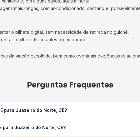
 sanitário e, em alguns casos, água mineral.
viagens mais longas, com ar-condicionado, sanitário e, possivelmente
tar o bilhete digital, sem necessidade de retirada no guichê.
etirar o bilhete físico antes do embarque.
icas da viação escolhida, bem como eventuais exigências relaciona
Perguntas Frequentes
E para Juazeiro do Norte, CE?
rte, CE leva em média 1h 45min, podendo variar conforme a viação,
E para Juazeiro do Norte, CE?
em você consulta os horários disponíveis e vê a duração exata de
zeiro do Norte, CE custa em média R$ 34,40 e varia conforme a da