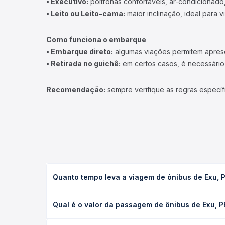
• Executivo:
poltronas confortáveis, ar-condicionado,
• Leito ou Leito-cama:
maior inclinação, ideal para 
Como funciona o embarque
• Embarque direto:
algumas viações permitem apresen
• Retirada no guichê:
em certos casos, é necessário r
Recomendação:
sempre verifique as regras específ
Quanto tempo leva a viagem de ônibus de Exu, P
A viagem de ônibus de Exu, PE para Juazeiro do No
Qual é o valor da passagem de ônibus de Exu, P
leito) e as condições de tráfego. Na Quero Passag
O preço da passagem de ônibus de Exu, PE para Jua