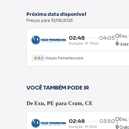
Próxima data disponível
Preços para 10/08/2026
Exu,
02:48
04:05
Duração:
1h 17min
Juaz
8,0
Viação Pernambucana
VOCÊ TAMBÉM PODE IR
De Exu, PE para Crato, CE
Exu,
02:48
03:50
Duração:
1h 2min
Crat