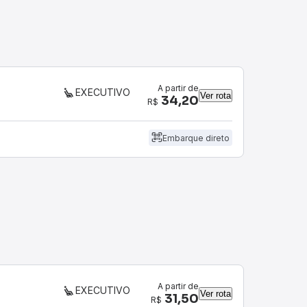
A partir de
EXECUTIVO
Ver rota
34,20
R$
Embarque direto
A partir de
EXECUTIVO
Ver rota
31,50
R$