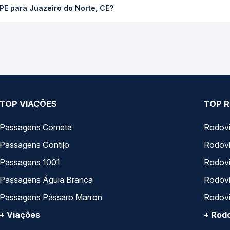
PE para Juazeiro do Norte, CE?
ompara os preços de todas as viações em tempo real e garante a m
PE para Juazeiro do Norte, CE, com horários variados ao longo d
reços — em um só lugar e escolhe a que melhor se encaixa na sua 
TOP VIAÇÕES
TOP R
Passagens Cometa
Rodovi
Passagens Gontijo
Rodovi
Passagens 1001
Rodoviá
Passagens Águia Branca
Rodoviá
Passagens Pássaro Marron
Rodovi
+ Viações
+ Rodo