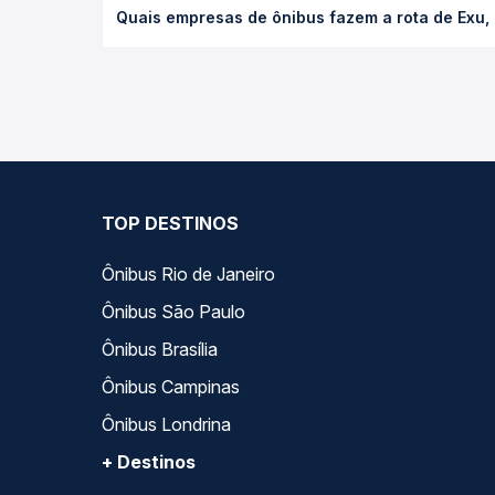
Quais empresas de ônibus fazem a rota de Exu, 
antecedência da compra. Na Quero Passagem você c
As viações Pernambucana operam o trecho de Exu, 
opções — empresas, horários, tipos de serviço e p
TOP DESTINOS
Ônibus Rio de Janeiro
Ônibus São Paulo
Ônibus Brasília
Ônibus Campinas
Ônibus Londrina
+ Destinos