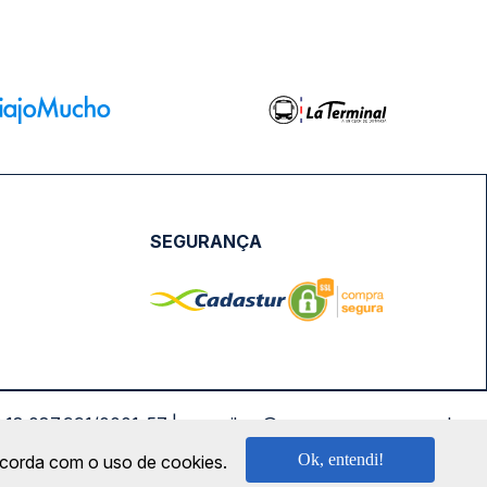
SEGURANÇA
NPJ: 18.087.991/0001-57 | saconibus@queropassagem.com.br
Ok, entendi!
oncorda com o uso de cookies.