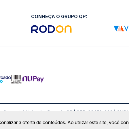
CONHEÇA O GRUPO QP:
ro Comercial Alphaville, Barueri - SP | CEP: 06453-038 | C
Copyright 2026 © QueroPassagem.com.br
sonalizar a oferta de conteúdos. Ao utilizar este site, você c