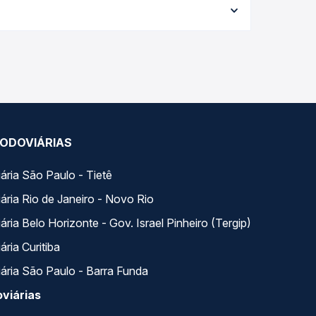
elhor oferta para o seu roteiro.
o dia. Na Quero Passagem você compara todas as
viagem.
ODOVIÁRIAS
ária São Paulo - Tietê
ária Rio de Janeiro - Novo Rio
ria Belo Horizonte - Gov. Israel Pinheiro (Tergip)
ria Curitiba
ária São Paulo - Barra Funda
viárias