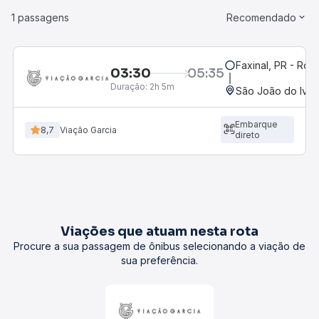
1 passagens
Recomendado
Faxinal, PR - Rod
03:30
05:35
Duração:
2h 5m
São João do Ivaí
Embarque
8,7
Viação Garcia
direto
Viações que atuam nesta rota
Procure a sua passagem de ônibus selecionando a viação de
sua preferência.