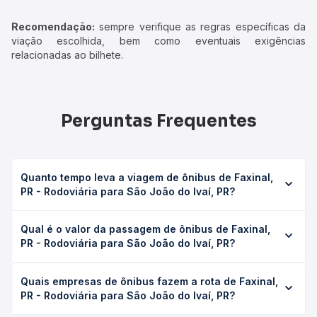
Recomendação:
sempre verifique as regras específicas da
viação escolhida, bem como eventuais exigências
relacionadas ao bilhete.
Perguntas Frequentes
Quanto tempo leva a viagem de ônibus de Faxinal,
PR - Rodoviária para São João do Ivaí, PR?
A viagem de ônibus de Faxinal, PR - Rodoviária para São
Qual é o valor da passagem de ônibus de Faxinal,
João do Ivaí, PR leva em média 2h 5min, podendo variar
PR - Rodoviária para São João do Ivaí, PR?
conforme a viação, o tipo de serviço (convencional,
executivo ou leito) e as condições de tráfego. Na Quero
O preço da passagem de ônibus de Faxinal, PR -
Passagem você consulta os horários disponíveis e vê a
Quais empresas de ônibus fazem a rota de Faxinal,
Rodoviária para São João do Ivaí, PR custa em média R$
duração exata de cada opção na data desejada.
PR - Rodoviária para São João do Ivaí, PR?
37,76 e varia conforme a data da viagem, a empresa, o
tipo de poltrona e a antecedência da compra. Na Quero