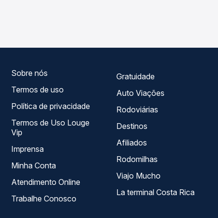
As viações Garcia operam o trecho de Faxinal, PR -
Passagem você compara os preços de todas as viações
Rodoviária para São João do Ivaí, PR, com horários
em tempo real e garante a melhor oferta para o seu
variados ao longo do dia. Na Quero Passagem você
roteiro.
compara todas as opções — empresas, horários, tipos de
serviço e preços — em um só lugar e escolhe a que
melhor se encaixa na sua viagem.
Sobre nós
Gratuidade
Termos de uso
Auto Viações
Política de privacidade
Rodoviárias
Termos de Uso Louge
Destinos
Vip
Afiliados
Imprensa
Rodomilhas
Minha Conta
Viajo Mucho
Atendimento Online
La terminal Costa Rica
Trabalhe Conosco