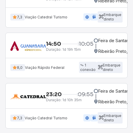
Ribeirão Preto, S
Embarque
ac_unit
wc
7,3
Viação Catedral Turismo
direto
Feira de Santana,
14:50
10:05
Duração:
1d 19h 15m
Ribeirão Preto, S
1
Embarque
8,0
Viação Rápido Federal
conexão
direto
Feira de Santana,
23:20
09:55
Duração:
1d 10h 35m
Ribeirão Preto, S
Embarque
ac_unit
wc
7,3
Viação Catedral Turismo
direto