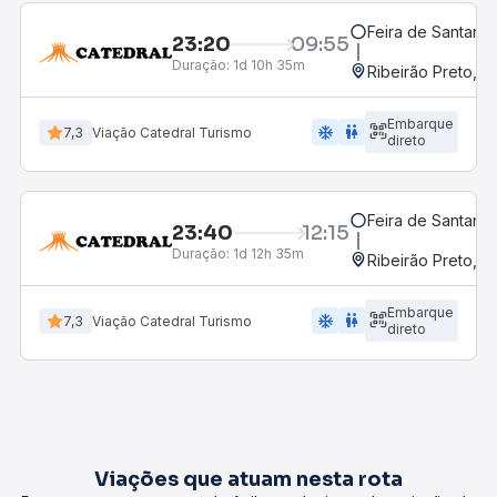
Feira de Santana,
23:20
09:55
Duração:
1d 10h 35m
Ribeirão Preto, S
Embarque
ac_unit
wc
7,3
Viação Catedral Turismo
direto
Feira de Santana,
23:40
12:15
Duração:
1d 12h 35m
Ribeirão Preto, S
Embarque
ac_unit
wc
7,3
Viação Catedral Turismo
direto
Viações que atuam nesta rota