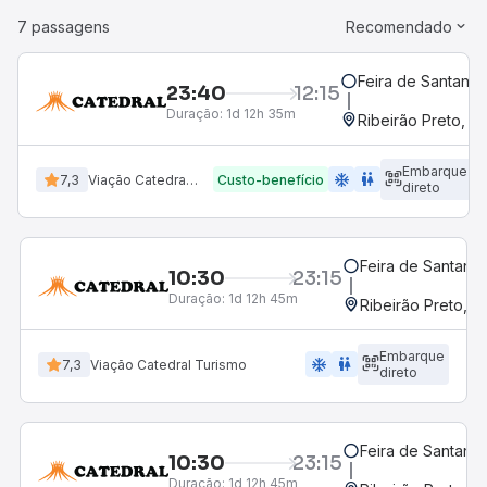
7 passagens
Recomendado
Feira de Santana,
23:40
12:15
Duração:
1d 12h 35m
Ribeirão Preto, S
Embarque
ac_unit
wc
7,3
Viação Catedral Turismo
Custo-benefício
direto
Feira de Santana,
10:30
23:15
Duração:
1d 12h 45m
Ribeirão Preto, S
Embarque
ac_unit
wc
7,3
Viação Catedral Turismo
direto
Feira de Santana,
10:30
23:15
Duração:
1d 12h 45m