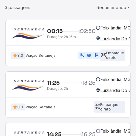
3 passagens
Recomendado
Felixlândia, MG
00:15
02:30
Duração:
2h 15m
Luizlandia Do Oes
Embarque
airline_seat_legroom_extra
ac_unit
WC
8,3
Viação Sertaneja
direto
Felixlândia, MG
11:25
13:25
Duração:
2h
Luizlandia Do Oes
Embarque
8,3
Viação Sertaneja
direto
Felixlândia, MG
14:25
16:25