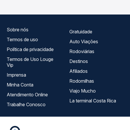
compara todas as opções — empresas, horários, tipos de
serviço e preços — em um só lugar e escolhe a que
melhor se encaixa na sua viagem.
Sobre nós
Gratuidade
Termos de uso
Auto Viações
Política de privacidade
Rodoviárias
Termos de Uso Louge
Destinos
Vip
Afiliados
Imprensa
Rodomilhas
Minha Conta
Viajo Mucho
Atendimento Online
La terminal Costa Rica
Trabalhe Conosco