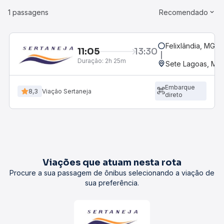
1 passagens
Recomendado
Felixlândia, MG
11:05
13:30
Duração:
2h 25m
Sete Lagoas, MG 
Embarque
8,3
Viação Sertaneja
direto
Viações que atuam nesta rota
Procure a sua passagem de ônibus selecionando a viação de
sua preferência.