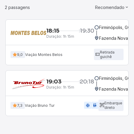
2 passagens
Recomendado
Firminópolis, GO
18:15
19:30
Duração:
1h 15m
Fazenda Nova, 
Retirada
9,0
Viação Montes Belos
guichê
Firminópolis, GO
19:03
20:18
Duração:
1h 15m
Fazenda Nova, 
Embarque
ac_unit
wc
7,3
Viação Bruno Tur
direto