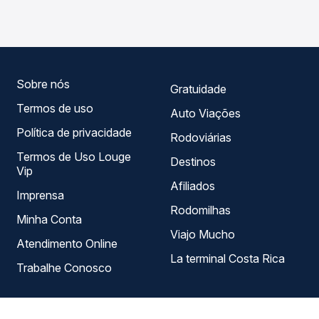
Floriano, PI - Rodoviária para Amarante, PI - Rodoviária,
com horários variados ao longo do dia. Na Quero
Passagem você compara todas as opções — empresas,
horários, tipos de serviço e preços — em um só lugar e
escolhe a que melhor se encaixa na sua viagem.
Sobre nós
Gratuidade
Termos de uso
Auto Viações
Política de privacidade
Rodoviárias
Termos de Uso Louge
Destinos
Vip
Afiliados
Imprensa
Rodomilhas
Minha Conta
Viajo Mucho
Atendimento Online
La terminal Costa Rica
Trabalhe Conosco