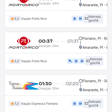
Duração:
44m
Amarante, PI - Ro
Retirada
ac_unit
wc
3,3
Viação Porto Rico
guichê
Floriano, PI - Rod
00:37
01:31
Duração:
54m
Amarante, PI - Ro
Retirada
airline_seat_legroom_extra
ac_unit
wc
3,3
Viação Porto Rico
guichê
Floriano, PI - Rod
01:30
02:20
Duração:
50m
Amarante, PI - Ro
Retirada
ac_unit
wc
7,3
Viação Expresso Floriano
guichê