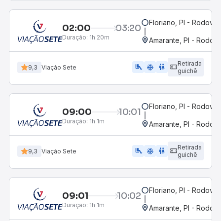
Floriano, PI - Rodoviár
02:00
03:20
Duração:
1h 20m
Amarante, PI - Rodovi
Retirada
airline_seat_legroom_extra
ac_unit
WC
9,3
Viação Sete
guichê
Floriano, PI - Rodoviár
09:00
10:01
Duração:
1h 1m
Amarante, PI - Rodovi
Retirada
airline_seat_legroom_extra
ac_unit
wc
9,3
Viação Sete
guichê
Floriano, PI - Rodoviár
09:01
10:02
Duração:
1h 1m
Amarante, PI - Rodovi