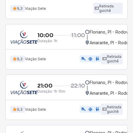
Retirada
9,3
Viação Sete
guichê
Floriano, PI - Rodoviár
10:00
11:00
Duração:
1h
Amarante, PI - Rodovi
Retirada
airline_seat_legroom_extra
ac_unit
WC
9,3
Viação Sete
guichê
Floriano, PI - Rodoviár
21:00
22:10
Duração:
1h 10m
Amarante, PI - Rodovi
Retirada
airline_seat_legroom_extra
ac_unit
WC
9,3
Viação Sete
guichê
Floriano, PI - Rodoviár