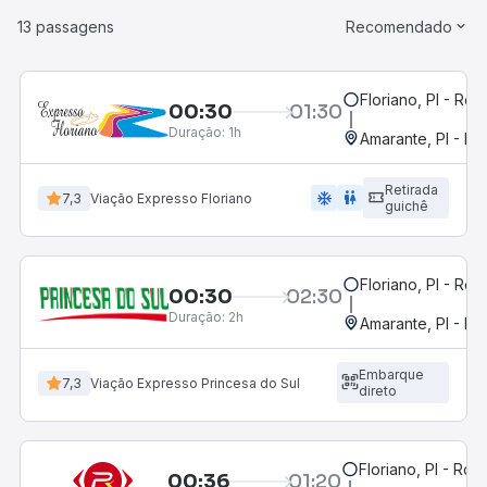
13 passagens
Recomendado
Floriano, PI - Rod
00:30
01:30
Duração:
1h
Amarante, PI - Ro
Retirada
ac_unit
wc
7,3
Viação Expresso Floriano
guichê
Floriano, PI - Rod
00:30
02:30
Duração:
2h
Amarante, PI - Ro
Embarque
7,3
Viação Expresso Princesa do Sul
direto
Floriano, PI - Rod
00:36
01:20