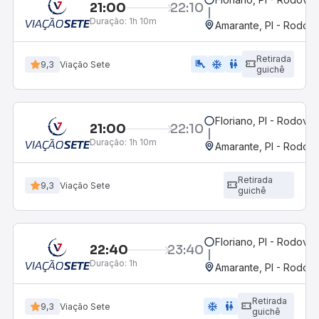
21:00
22:10
Duração:
1h 10m
Amarante, PI - Rodovi
Retirada
airline_seat_legroom_extra
ac_unit
wc
9,3
Viação Sete
guichê
Floriano, PI - Rodoviár
21:00
22:10
Duração:
1h 10m
Amarante, PI - Rodovi
Retirada
9,3
Viação Sete
guichê
Floriano, PI - Rodoviár
22:40
23:40
Duração:
1h
Amarante, PI - Rodovi
Retirada
ac_unit
wc
9,3
Viação Sete
guichê