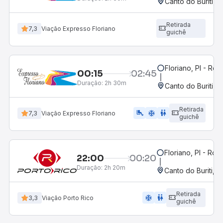
Canto do Buriti, P
Retirada
7,3
Viação Expresso Floriano
guichê
Floriano, PI - Rod
00:15
02:45
Duração:
2h 30m
Canto do Buriti, P
Retirada
airline_seat_legroom_extra
ac_unit
wc
7,3
Viação Expresso Floriano
guichê
Floriano, PI - Rod
22:00
00:20
Duração:
2h 20m
Canto do Buriti, P
Retirada
ac_unit
wc
3,3
Viação Porto Rico
guichê