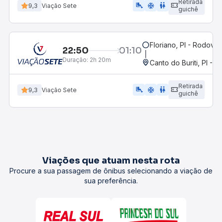
Retirada
airline_seat_legroom_extra
ac_unit
wc
9,3
Viação Sete
guichê
Floriano, PI - Rodoviár
22:50
01:10
Duração:
2h 20m
Canto do Buriti, PI - R
Retirada
airline_seat_legroom_extra
ac_unit
WC
9,3
Viação Sete
guichê
Viações que atuam nesta rota
Procure a sua passagem de ônibus selecionando a viação de
sua preferência.