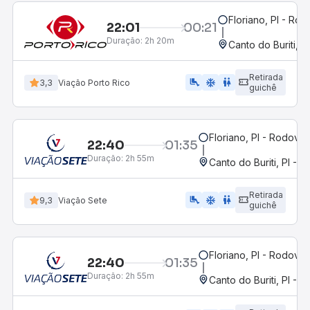
Floriano, PI - Rod
22:01
00:21
Duração:
2h 20m
Canto do Buriti, P
Retirada
airline_seat_legroom_extra
ac_unit
wc
3,3
Viação Porto Rico
guichê
Floriano, PI - Rodoviár
22:40
01:35
Duração:
2h 55m
Canto do Buriti, PI - R
Retirada
airline_seat_legroom_extra
ac_unit
WC
9,3
Viação Sete
guichê
Floriano, PI - Rodoviár
22:40
01:35
Duração:
2h 55m
Canto do Buriti, PI - R