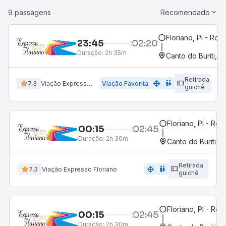
9 passagens
Recomendado
Floriano, PI - Rod
23:45
02:20
Duração:
2h 35m
Canto do Buriti, P
Retirada
ac_unit
wc
7,3
Viação Expresso Floriano
Viação Favorita
guichê
Floriano, PI - Rod
00:15
02:45
Duração:
2h 30m
Canto do Buriti, P
Retirada
ac_unit
wc
7,3
Viação Expresso Floriano
guichê
Floriano, PI - Rod
00:15
02:45
Duração:
2h 30m