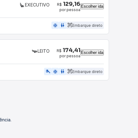
129,16
R$
EXECUTIVO
Escolher ida
por pessoa
ac_unit
wc
Embarque direto
174,41
R$
LEITO
Escolher ida
por pessoa
airline_seat_legroom_extra
ac_unit
wc
Embarque direto
ência.