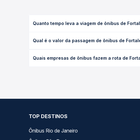
Quanto tempo leva a viagem de ônibus de Fortal
A viagem de ônibus de Fortaleza, CE - Beira Mar pa
Qual é o valor da passagem de ônibus de Fortal
executivo ou leito) e as condições de tráfego. Na
O preço da passagem de ônibus de Fortaleza, CE - 
Quais empresas de ônibus fazem a rota de Forta
poltrona e a antecedência da compra. Na Quero Pa
As viações Expresso Guanabara operam o trecho de
compara todas as opções — empresas, horários, ti
TOP DESTINOS
Ônibus Rio de Janeiro