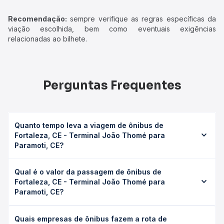
Recomendação:
sempre verifique as regras específicas da
viação escolhida, bem como eventuais exigências
relacionadas ao bilhete.
Perguntas Frequentes
Quanto tempo leva a viagem de ônibus de
Fortaleza, CE - Terminal João Thomé para
Paramoti, CE?
A viagem de ônibus de Fortaleza, CE - Terminal João
Qual é o valor da passagem de ônibus de
Thomé para Paramoti, CE leva em média 2h 23min,
Fortaleza, CE - Terminal João Thomé para
podendo variar conforme a viação, o tipo de serviço
Paramoti, CE?
(convencional, executivo ou leito) e as condições de
tráfego. Na Quero Passagem você consulta os horários
O preço da passagem de ônibus de Fortaleza, CE -
disponíveis e vê a duração exata de cada opção na data
Quais empresas de ônibus fazem a rota de
Terminal João Thomé para Paramoti, CE custa em média
desejada.