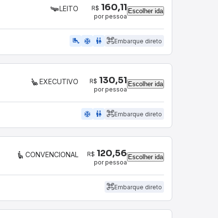
160,11
R$
LEITO
Escolher ida
por pessoa
airline_seat_legroom_extra
ac_unit
wc
Embarque direto
130,51
R$
EXECUTIVO
Escolher ida
por pessoa
ac_unit
wc
Embarque direto
120,56
R$
CONVENCIONAL
Escolher ida
por pessoa
Embarque direto