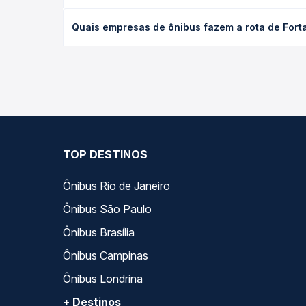
O preço da passagem de ônibus de Fortaleza, CE - 
Quais empresas de ônibus fazem a rota de Fort
de poltrona e a antecedência da compra. Na Quero
As viações Expresso Guanabara operam o trecho de
você compara todas as opções — empresas, horário
TOP DESTINOS
Ônibus Rio de Janeiro
Ônibus São Paulo
Ônibus Brasília
Ônibus Campinas
Ônibus Londrina
+ Destinos