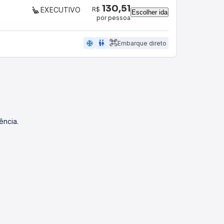
130,51
R$
EXECUTIVO
Escolher ida
por pessoa
ac_unit
wc
Embarque direto
ência.