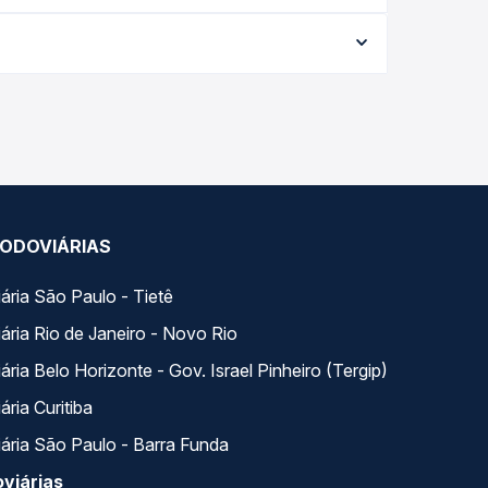
ia conforme a data da viagem, a empresa, o tipo
al e garante a melhor oferta para o seu roteiro.
os variados ao longo do dia. Na Quero Passagem
lhor se encaixa na sua viagem.
ODOVIÁRIAS
ária São Paulo - Tietê
ária Rio de Janeiro - Novo Rio
ria Belo Horizonte - Gov. Israel Pinheiro (Tergip)
ria Curitiba
ária São Paulo - Barra Funda
viárias