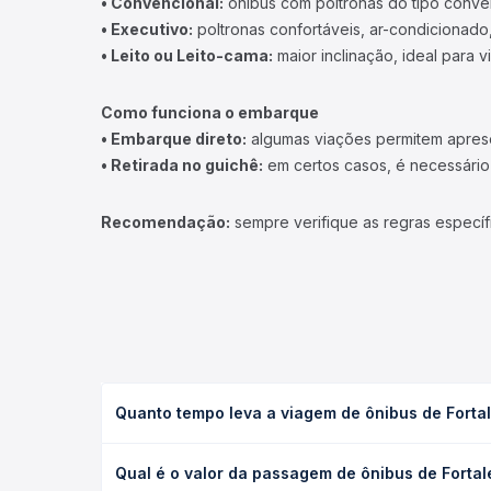
• Convencional:
ônibus com poltronas do tipo conve
• Executivo:
poltronas confortáveis, ar-condicionado,
• Leito ou Leito-cama:
maior inclinação, ideal para 
Como funciona o embarque
• Embarque direto:
algumas viações permitem apresen
• Retirada no guichê:
em certos casos, é necessário r
Recomendação:
sempre verifique as regras específ
Quanto tempo leva a viagem de ônibus de Forta
A viagem de ônibus de Fortaleza, CE - Terminal Jo
Qual é o valor da passagem de ônibus de Forta
executivo ou leito) e as condições de tráfego. Na