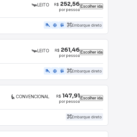
252,56
R$
LEITO
Escolher ida
por pessoa
airline_seat_legroom_extra
ac_unit
wc
Embarque direto
261,46
R$
LEITO
Escolher ida
por pessoa
airline_seat_legroom_extra
ac_unit
wc
Embarque direto
147,91
R$
CONVENCIONAL
Escolher ida
por pessoa
Embarque direto