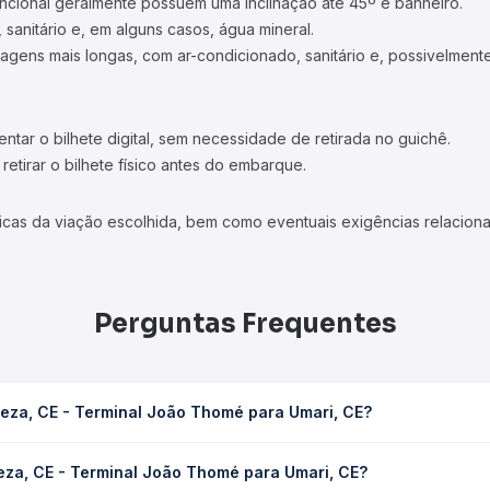
ncional geralmente possuem uma inclinação até 45º e banheiro.
 sanitário e, em alguns casos, água mineral.
viagens mais longas, com ar-condicionado, sanitário e, possivelmente
tar o bilhete digital, sem necessidade de retirada no guichê.
etirar o bilhete físico antes do embarque.
icas da viação escolhida, bem como eventuais exigências relaciona
Perguntas Frequentes
leza, CE - Terminal João Thomé para Umari, CE?
ão Thomé para Umari, CE leva em média 8h 37min, podendo variar co
leza, CE - Terminal João Thomé para Umari, CE?
 Quero Passagem você consulta os horários disponíveis e vê a dur