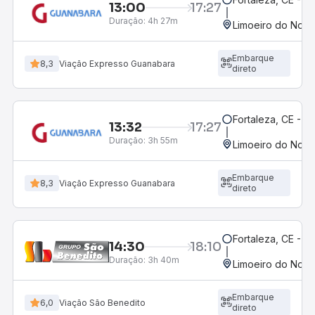
13:00
17:27
Duração:
4h 27m
Limoeiro do Nort
Embarque
8,3
Viação Expresso Guanabara
direto
Fortaleza, CE - M
13:32
17:27
Duração:
3h 55m
Limoeiro do Nort
Embarque
8,3
Viação Expresso Guanabara
direto
Fortaleza, CE - 
14:30
18:10
Duração:
3h 40m
Limoeiro do Nort
Embarque
6,0
Viação São Benedito
direto