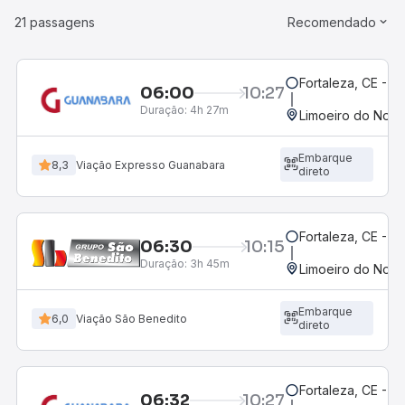
21 passagens
Recomendado
Fortaleza, CE - 
06:00
10:27
Duração:
4h 27m
Limoeiro do Nort
Embarque
8,3
Viação Expresso Guanabara
direto
Fortaleza, CE - 
06:30
10:15
Duração:
3h 45m
Limoeiro do Nort
Embarque
6,0
Viação São Benedito
direto
Fortaleza, CE - M
06:32
10:27