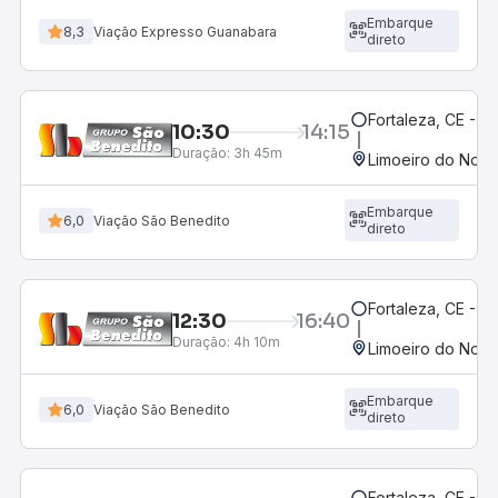
Embarque
8,3
Viação Expresso Guanabara
direto
Fortaleza, CE - 
10:30
14:15
Duração:
3h 45m
Limoeiro do Nort
Embarque
6,0
Viação São Benedito
direto
Fortaleza, CE - 
12:30
16:40
Duração:
4h 10m
Limoeiro do Nort
Embarque
6,0
Viação São Benedito
direto
Fortaleza, CE - 