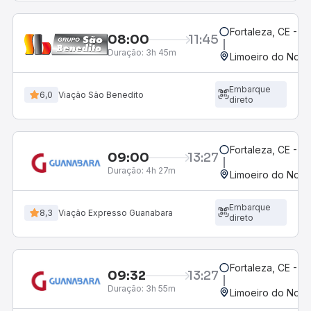
Fortaleza, CE - 
08:00
11:45
Duração:
3h 45m
Limoeiro do Nort
Embarque
6,0
Viação São Benedito
direto
Fortaleza, CE - 
09:00
13:27
Duração:
4h 27m
Limoeiro do Nort
Embarque
8,3
Viação Expresso Guanabara
direto
Fortaleza, CE - M
09:32
13:27
Duração:
3h 55m
Limoeiro do Nort