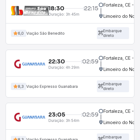
Fortaleza, CE - 
18:30
22:15
Duração:
3h 45m
Limoeiro do Nort
Embarque
6,0
Viação São Benedito
direto
Fortaleza, CE - 
22:30
02:59
Duração:
4h 29m
Limoeiro do Nort
Embarque
8,3
Viação Expresso Guanabara
direto
Fortaleza, CE - M
23:05
02:59
Duração:
3h 54m
Limoeiro do Nort
Embarque
8,3
Viação Expresso Guanabara