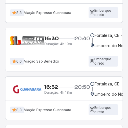
Embarque
8,3
Viação Expresso Guanabara
direto
Fortaleza, CE - 
16:30
20:40
Duração:
4h 10m
Limoeiro do Nort
Embarque
6,0
Viação São Benedito
direto
Fortaleza, CE - M
16:32
20:50
Duração:
4h 18m
Limoeiro do Nort
Embarque
8,3
Viação Expresso Guanabara
direto