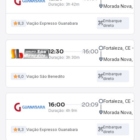
Duração:
3h 42m
Morada Nova, CE
Embarque
8,3
Viação Expresso Guanabara
direto
Fortaleza, CE - 
12:30
16:00
Duração:
3h 30m
Morada Nova, CE
Embarque
6,0
Viação São Benedito
direto
Fortaleza, CE - 
16:00
20:09
Duração:
4h 9m
Morada Nova, CE
Embarque
8,3
Viação Expresso Guanabara
direto