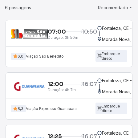
6 passagens
Recomendado
Fortaleza, CE - 
07:00
10:50
Duração:
3h 50m
Morada Nova, CE
Embarque
6,0
Viação São Benedito
direto
Fortaleza, CE - 
12:00
16:07
Duração:
4h 7m
Morada Nova, CE
Embarque
8,3
Viação Expresso Guanabara
direto
Fortaleza, CE - M
12:25
16:07