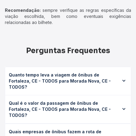
Recomendação:
sempre verifique as regras específicas da
viação escolhida, bem como eventuais exigências
relacionadas ao bilhete.
Perguntas Frequentes
Quanto tempo leva a viagem de ônibus de
Fortaleza, CE - TODOS para Morada Nova, CE -
TODOS?
A viagem de ônibus de Fortaleza, CE - TODOS para
Qual é o valor da passagem de ônibus de
Morada Nova, CE - TODOS leva em média 3h 49min,
Fortaleza, CE - TODOS para Morada Nova, CE -
podendo variar conforme a viação, o tipo de serviço
TODOS?
(convencional, executivo ou leito) e as condições de
tráfego. Na Quero Passagem você consulta os horários
O preço da passagem de ônibus de Fortaleza, CE -
disponíveis e vê a duração exata de cada opção na data
Quais empresas de ônibus fazem a rota de
TODOS para Morada Nova, CE - TODOS custa em média
desejada.