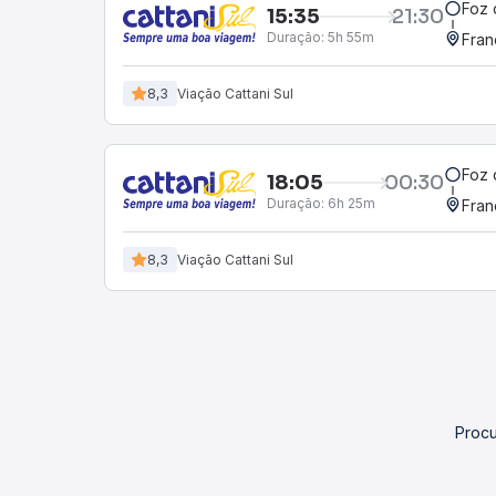
Foz 
15:35
21:30
Duração:
5h 55m
Fran
8,3
Viação Cattani Sul
Foz 
18:05
00:30
Duração:
6h 25m
Fran
8,3
Viação Cattani Sul
Procu