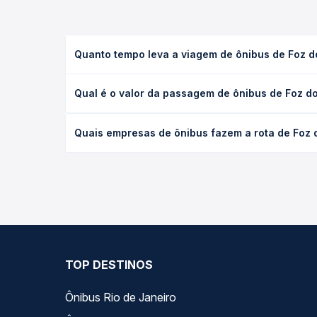
Quanto tempo leva a viagem de ônibus de Foz d
A viagem de ônibus de Foz do Iguaçu, PR para Fran
Qual é o valor da passagem de ônibus de Foz do
(convencional, executivo ou leito) e as condições
desejada.
O preço da passagem de ônibus de Foz do Iguaçu, 
Quais empresas de ônibus fazem a rota de Foz 
tipo de poltrona e a antecedência da compra. Na 
roteiro.
As viações Cattani Sul operam o trecho de Foz do 
compara todas as opções — empresas, horários, ti
TOP DESTINOS
Ônibus Rio de Janeiro