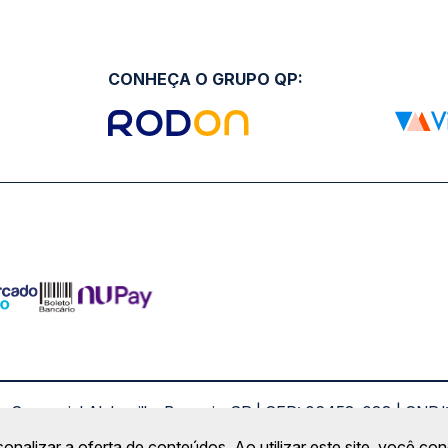
CONHEÇA O GRUPO QP:
ro Comercial Alphaville, Barueri - SP | CEP: 06453-038 | C
Copyright 2026 © QueroPassagem.com.br
sonalizar a oferta de conteúdos. Ao utilizar este site, você c