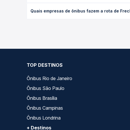
O preço da passagem de ônibus de Frecheirinha, C
Quais empresas de ônibus fazem a rota de Frec
poltrona e a antecedência da compra. Na Quero Pa
As viações Expresso Guanabara operam o trecho de
compara todas as opções — empresas, horários, ti
TOP DESTINOS
Ônibus Rio de Janeiro
Ônibus São Paulo
Ônibus Brasília
Ônibus Campinas
Ônibus Londrina
+ Destinos