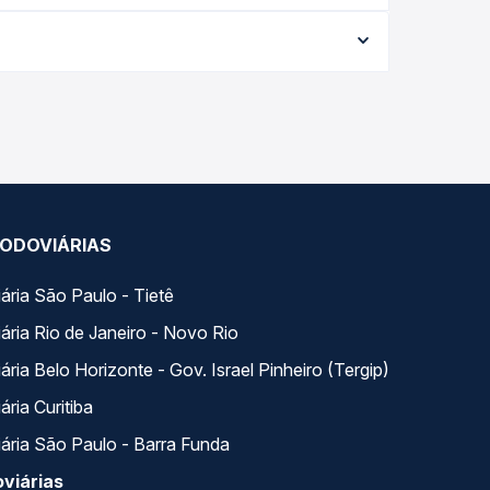
conforme a data da viagem, a empresa, o tipo de
e garante a melhor oferta para o seu roteiro.
variados ao longo do dia. Na Quero Passagem você
se encaixa na sua viagem.
ODOVIÁRIAS
ária São Paulo - Tietê
ária Rio de Janeiro - Novo Rio
ria Belo Horizonte - Gov. Israel Pinheiro (Tergip)
ria Curitiba
ária São Paulo - Barra Funda
viárias