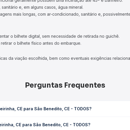
ncional geralmente possuem uma inclinação até 45º e banheiro.
 sanitário e, em alguns casos, água mineral.
viagens mais longas, com ar-condicionado, sanitário e, possivelmente
tar o bilhete digital, sem necessidade de retirada no guichê.
etirar o bilhete físico antes do embarque.
icas da viação escolhida, bem como eventuais exigências relaciona
Perguntas Frequentes
eirinha, CE para São Benedito, CE - TODOS?
enedito, CE - TODOS leva em média 1h 38min, podendo variar confo
eirinha, CE para São Benedito, CE - TODOS?
 Quero Passagem você consulta os horários disponíveis e vê a dur