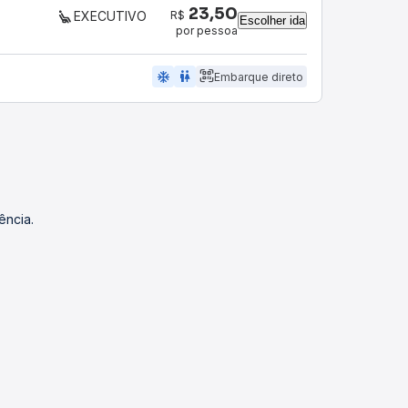
23,50
R$
EXECUTIVO
Escolher ida
por pessoa
ac_unit
wc
Embarque direto
ência.