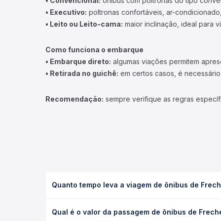
• Convencional:
ônibus com poltronas do tipo conve
• Executivo:
poltronas confortáveis, ar-condicionado,
• Leito ou Leito-cama:
maior inclinação, ideal para 
Como funciona o embarque
• Embarque direto:
algumas viações permitem apresen
• Retirada no guichê:
em certos casos, é necessário r
Recomendação:
sempre verifique as regras específ
Quanto tempo leva a viagem de ônibus de Frech
A viagem de ônibus de Frecheirinha, CE para São B
Qual é o valor da passagem de ônibus de Frech
executivo ou leito) e as condições de tráfego. Na