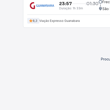
Frec
23:57
01:30
Duração:
1h 33m
São 
8,3
Viação Expresso Guanabara
Procu