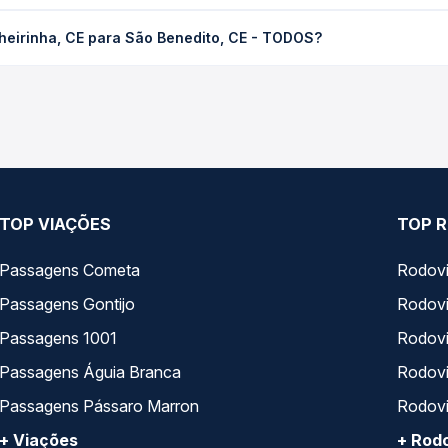
E para São Benedito, CE - TODOS custa em média R$ 23,41 e varia 
heirinha, CE para São Benedito, CE - TODOS?
ssagem você compara os preços de todas as viações em tempo real 
 Frecheirinha, CE para São Benedito, CE - TODOS, com horários 
pos de serviço e preços — em um só lugar e escolhe a que melhor 
TOP VIAÇÕES
TOP R
Passagens Cometa
Rodovi
Passagens Gontijo
Rodovi
Passagens 1001
Rodoviá
Passagens Águia Branca
Rodoviá
Passagens Pássaro Marron
Rodovi
+ Viações
+ Rodo