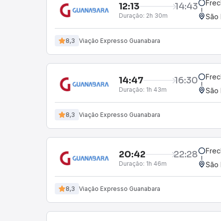
Frec
12:13
14:43
Duração:
2h 30m
São 
8,3
Viação Expresso Guanabara
Frec
14:47
16:30
Duração:
1h 43m
São 
8,3
Viação Expresso Guanabara
Frec
20:42
22:28
Duração:
1h 46m
São 
8,3
Viação Expresso Guanabara