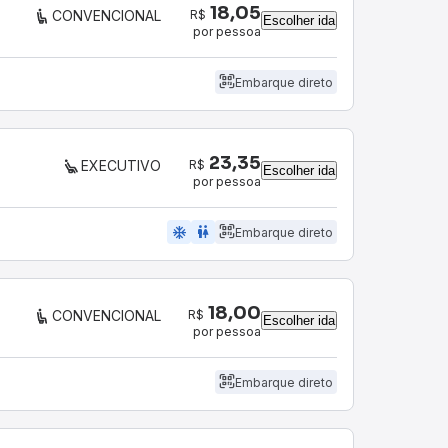
18,05
R$
CONVENCIONAL
Escolher ida
por pessoa
Embarque direto
23,35
R$
EXECUTIVO
Escolher ida
por pessoa
ac_unit
wc
Embarque direto
18,00
R$
CONVENCIONAL
Escolher ida
por pessoa
Embarque direto