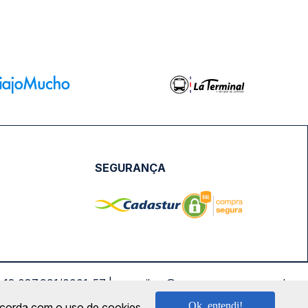
SEGURANÇA
NPJ: 18.087.991/0001-57 | saconibus@queropassagem.com.br
Ok, entendi!
oncorda com o uso de cookies.