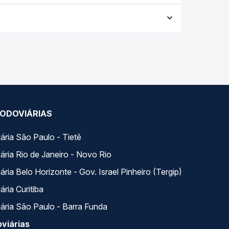
conforme a data da viagem, a empresa, o tipo de
e garante a melhor oferta para o seu roteiro.
ados ao longo do dia. Na Quero Passagem você
se encaixa na sua viagem.
ODOVIÁRIAS
ária São Paulo - Tietê
ária Rio de Janeiro - Novo Rio
ria Belo Horizonte - Gov. Israel Pinheiro (Tergip)
ria Curitiba
ária São Paulo - Barra Funda
viárias