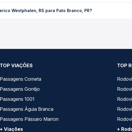
halen, RS para Pato Branco, PR custa em média R$ 118,06 e varia 
erico Westphalen, RS para Pato Branco, PR?
ssagem você compara os preços de todas as viações em tempo real 
Frederico Westphalen, RS para Pato Branco, PR, com horários vari
pos de serviço e preços — em um só lugar e escolhe a que melhor 
TOP VIAÇÕES
TOP R
Passagens Cometa
Rodovi
Passagens Gontijo
Rodovi
Passagens 1001
Rodoviá
Passagens Águia Branca
Rodoviá
Passagens Pássaro Marron
Rodovi
+ Viações
+ Rodo