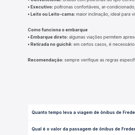
• Executivo:
poltronas confortáveis, ar-condicionado,
• Leito ou Leito-cama:
maior inclinação, ideal para 
Como funciona o embarque
• Embarque direto:
algumas viações permitem apresen
• Retirada no guichê:
em certos casos, é necessário r
Recomendação:
sempre verifique as regras específ
Quanto tempo leva a viagem de ônibus de Frede
A viagem de ônibus de Frederico Westphalen, RS pa
Qual é o valor da passagem de ônibus de Frede
executivo ou leito) e as condições de tráfego. Na