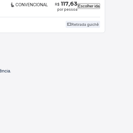
117,63
R$
CONVENCIONAL
Escolher ida
por pessoa
Retirada guichê
ência.