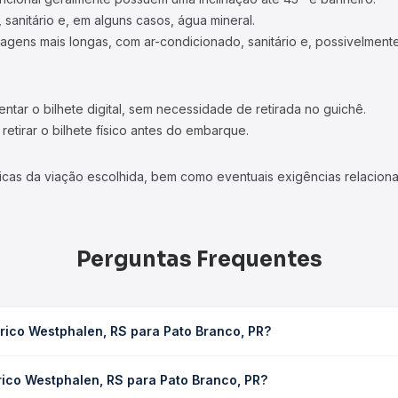
 sanitário e, em alguns casos, água mineral.
viagens mais longas, com ar-condicionado, sanitário e, possivelmente
tar o bilhete digital, sem necessidade de retirada no guichê.
etirar o bilhete físico antes do embarque.
icas da viação escolhida, bem como eventuais exigências relaciona
Perguntas Frequentes
rico Westphalen, RS para Pato Branco, PR?
ra Pato Branco, PR leva em média 6h 22min, podendo variar confor
rico Westphalen, RS para Pato Branco, PR?
 Quero Passagem você consulta os horários disponíveis e vê a dur