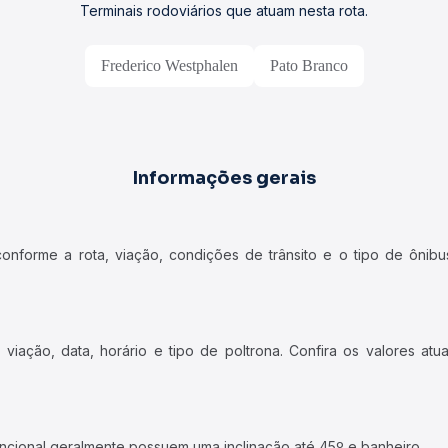
Terminais rodoviários que atuam nesta rota.
Frederico Westphalen
Pato Branco
Informações gerais
forme a rota, viação, condições de trânsito e o tipo de ônibus
iação, data, horário e tipo de poltrona. Confira os valores at
ncional geralmente possuem uma inclinação até 45º e banheiro.