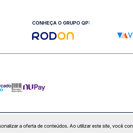
CONHEÇA O GRUPO QP:
ro Comercial Alphaville, Barueri - SP | CEP: 06453-038 | C
sonalizar a oferta de conteúdos. Ao utilizar este site, você c
Copyright 2026 © QueroPassagem.com.br