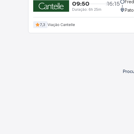
Fred
09:50
16:15
Duração:
6h 25m
Pato
7,3
Viação Cantelle
Procu