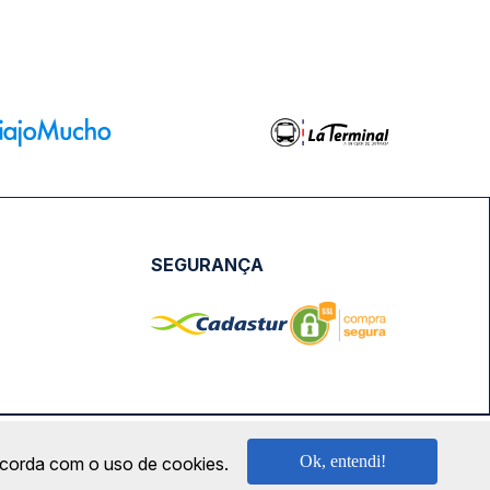
SEGURANÇA
NPJ: 18.087.991/0001-57 | saconibus@queropassagem.com.br
Ok, entendi!
oncorda com o uso de cookies.