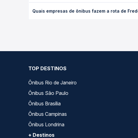
O preço da passagem de ônibus de Frederico Westp
Quais empresas de ônibus fazem a rota de Fred
poltrona e a antecedência da compra. Na Quero Pa
As viações Planalto, Cantelle operam o trecho de 
compara todas as opções — empresas, horários, ti
TOP DESTINOS
Ônibus Rio de Janeiro
Ônibus São Paulo
Ônibus Brasília
Ônibus Campinas
Ônibus Londrina
+ Destinos