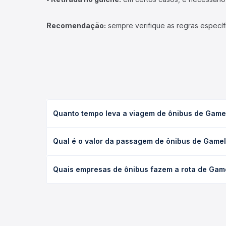
Recomendação:
sempre verifique as regras específ
Quanto tempo leva a viagem de ônibus de Gamel
A viagem de ônibus de Gameleiras, MG para Araguar
Qual é o valor da passagem de ônibus de Gamele
executivo ou leito) e as condições de tráfego. Na
O preço da passagem de ônibus de Gameleiras, MG 
Quais empresas de ônibus fazem a rota de Game
poltrona e a antecedência da compra. Na Quero Pa
As viações Expresso União operam o trecho de Gam
compara todas as opções — empresas, horários, ti