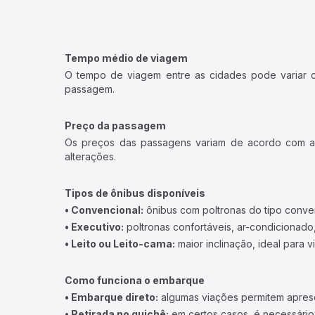
Tempo médio de viagem
O tempo de viagem entre as cidades pode variar con
passagem.
Preço da passagem
Os preços das passagens variam de acordo com a v
alterações.
Tipos de ônibus disponíveis
• Convencional:
ônibus com poltronas do tipo conve
• Executivo:
poltronas confortáveis, ar-condicionado,
• Leito ou Leito-cama:
maior inclinação, ideal para 
Como funciona o embarque
• Embarque direto:
algumas viações permitem apresen
• Retirada no guichê:
em certos casos, é necessário r