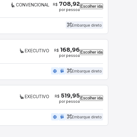
708,92
R$
CONVENCIONAL
Escolher ida
por pessoa
Embarque direto
168,96
R$
EXECUTIVO
Escolher ida
por pessoa
ac_unit
wc
Embarque direto
519,95
R$
EXECUTIVO
Escolher ida
por pessoa
ac_unit
wc
Embarque direto