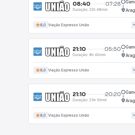
Game
08:40
07:28
Duração:
22h 48min
Arag
8,0
Viação Expresso União
Game
21:10
05:50
Duração:
8h 40min
Arag
8,0
Viação Expresso União
Game
21:10
20:20
Duração:
23h 10min
Arag
8,0
Viação Expresso União