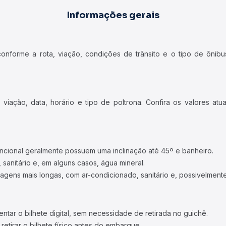
Informações gerais
forme a rota, viação, condições de trânsito e o tipo de ônibus
iação, data, horário e tipo de poltrona. Confira os valores at
ncional geralmente possuem uma inclinação até 45º e banheiro.
 sanitário e, em alguns casos, água mineral.
viagens mais longas, com ar-condicionado, sanitário e, possivelmente
tar o bilhete digital, sem necessidade de retirada no guichê.
etirar o bilhete físico antes do embarque.