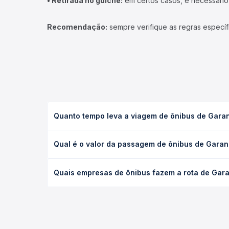
• Retirada no guichê:
em certos casos, é necessário r
Recomendação:
sempre verifique as regras específ
Quanto tempo leva a viagem de ônibus de Garan
A viagem de ônibus de Garanhuns, PE para Lajedo, P
Qual é o valor da passagem de ônibus de Garan
as condições de tráfego. Na Quero Passagem você 
O preço da passagem de ônibus de Garanhuns, PE pa
Quais empresas de ônibus fazem a rota de Gara
antecedência da compra. Na Quero Passagem você c
As viações Progresso operam o trecho de Garanhun
empresas, horários, tipos de serviço e preços — e