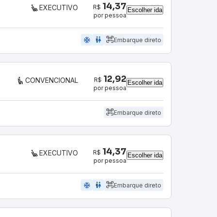
14,37
R$
EXECUTIVO
Escolher ida
por pessoa
ac_unit
wc
Embarque direto
12,92
R$
CONVENCIONAL
Escolher ida
por pessoa
Embarque direto
14,37
R$
EXECUTIVO
Escolher ida
por pessoa
ac_unit
wc
Embarque direto