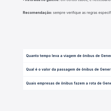
Recomendação:
sempre verifique as regras específ
Quanto tempo leva a viagem de ônibus de Gener
A viagem de ônibus de General Salgado, SP para Au
Qual é o valor da passagem de ônibus de Genera
leito) e as condições de tráfego. Na Quero Passag
O preço da passagem de ônibus de General Salgado,
Quais empresas de ônibus fazem a rota de Gene
poltrona e a antecedência da compra. Na Quero Pa
As viações Expresso Itamarati operam o trecho de 
todas as opções — empresas, horários, tipos de se