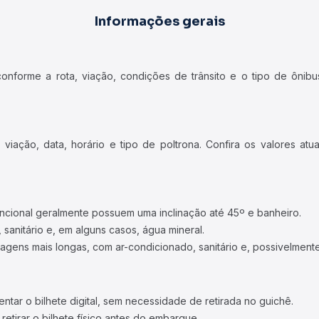
Informações gerais
forme a rota, viação, condições de trânsito e o tipo de ônibus
iação, data, horário e tipo de poltrona. Confira os valores at
ncional geralmente possuem uma inclinação até 45º e banheiro.
 sanitário e, em alguns casos, água mineral.
viagens mais longas, com ar-condicionado, sanitário e, possivelmente
tar o bilhete digital, sem necessidade de retirada no guichê.
etirar o bilhete físico antes do embarque.