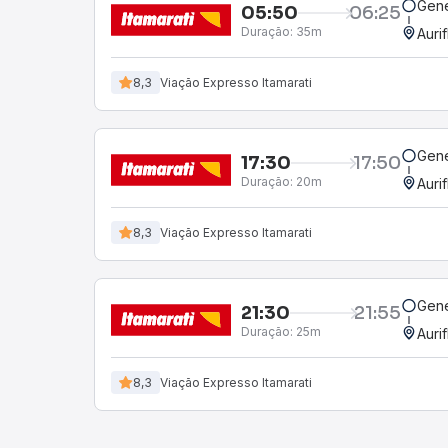
Gene
05:50
06:25
Duração:
35m
Auri
8,3
Viação Expresso Itamarati
Gene
17:30
17:50
Duração:
20m
Auri
8,3
Viação Expresso Itamarati
Gene
21:30
21:55
Duração:
25m
Auri
8,3
Viação Expresso Itamarati