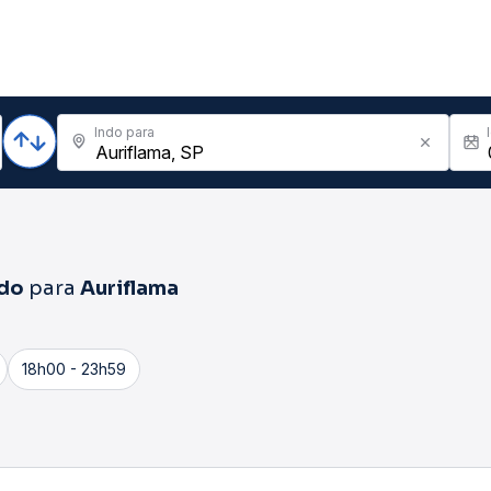
Indo para
ado
para
Auriflama
18h00 - 23h59