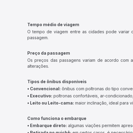
Tempo médio de viagem
O tempo de viagem entre as cidades pode variar con
passagem.
Preço da passagem
Os preços das passagens variam de acordo com a v
alterações.
Tipos de ônibus disponíveis
• Convencional:
ônibus com poltronas do tipo conve
• Executivo:
poltronas confortáveis, ar-condicionado,
• Leito ou Leito-cama:
maior inclinação, ideal para 
Como funciona o embarque
• Embarque direto:
algumas viações permitem apresen
• Retirada no guichê:
em certos casos, é necessário r