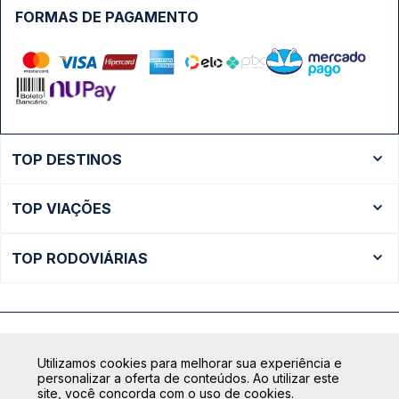
FORMAS DE PAGAMENTO
TOP DESTINOS
Ônibus Rio de Janeiro
TOP VIAÇÕES
Ônibus São Paulo
Passagens Cometa
Ônibus Brasília
TOP RODOVIÁRIAS
Passagens Gontijo
Ônibus Campinas
Rodoviária São Paulo - Tietê
Passagens 1001
Ônibus Londrina
Rodoviária Rio de Janeiro - Novo Rio
Passagens Águia Branca
+ Destinos
Rodoviária Belo Horizonte - Gov. Israel Pinheiro (Tergip)
Calçada das Margaridas, 163 - Sala 02 - Condomínio Centro
Passagens Pássaro Marron
Utilizamos cookies para melhorar sua experiência e
Comercial Alphaville, Barueri - SP | CEP: 06453-038
Rodoviária Curitiba
personalizar a oferta de conteúdos. Ao utilizar este
+ Viações
CNPJ: 18.087.991/0001-57 | saconibus@queropassagem.com.br
site, você concorda com o uso de cookies.