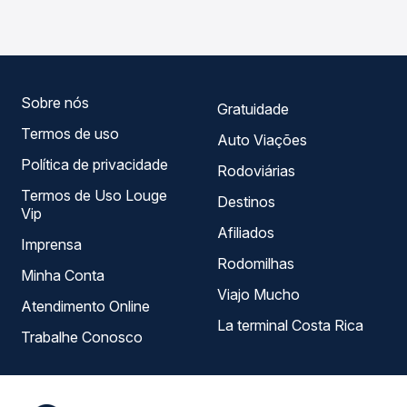
MA - TODOS para São Luís, MA - Rodoviária, com horários
roteiro.
variados ao longo do dia. Na Quero Passagem você
compara todas as opções — empresas, horários, tipos de
serviço e preços — em um só lugar e escolhe a que
melhor se encaixa na sua viagem.
Sobre nós
Gratuidade
Termos de uso
Auto Viações
Política de privacidade
Rodoviárias
Termos de Uso Louge
Destinos
Vip
Afiliados
Imprensa
Rodomilhas
Minha Conta
Viajo Mucho
Atendimento Online
La terminal Costa Rica
Trabalhe Conosco