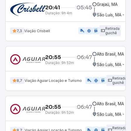
Grajaú, MA
20:41
05:45
Duração:
9h 4m
São Luís, MA - Ro
Retirada
airline_seat_legroom_extra
ac_unit
wc
7,3
Viação Crisbell
guichê
Alto Brasil, MA
20:55
06:47
Duração:
9h 52m
São Luís, MA - Ro
Retirada
airline_seat_legroom_extra
ac_unit
WC
8,7
Viação Aguiar Locação e Turismo
guichê
Alto Brasil, MA
20:55
06:47
Duração:
9h 52m
São Luís, MA - Ro
Retirada
airline_seat_legroom_extra
ac_unit
wc
8,7
Viação Aguiar Locação e Turismo