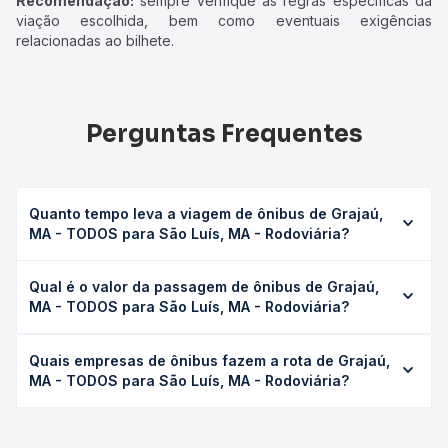
Recomendação:
sempre verifique as regras específicas da
viação escolhida, bem como eventuais exigências
relacionadas ao bilhete.
Perguntas Frequentes
Quanto tempo leva a viagem de ônibus de Grajaú,
MA - TODOS para São Luís, MA - Rodoviária?
A viagem de ônibus de Grajaú, MA - TODOS para São Luís,
Qual é o valor da passagem de ônibus de Grajaú,
MA - Rodoviária leva em média 9h 57min, podendo variar
MA - TODOS para São Luís, MA - Rodoviária?
conforme a viação, o tipo de serviço (convencional,
executivo ou leito) e as condições de tráfego. Na Quero
O preço da passagem de ônibus de Grajaú, MA - TODOS
Passagem você consulta os horários disponíveis e vê a
Quais empresas de ônibus fazem a rota de Grajaú,
para São Luís, MA - Rodoviária custa em média R$ 200,18
duração exata de cada opção na data desejada.
MA - TODOS para São Luís, MA - Rodoviária?
e varia conforme a data da viagem, a empresa, o tipo de
poltrona e a antecedência da compra. Na Quero
As viações Progresso, Araújo Transportes, Aguiar Locação
Passagem você compara os preços de todas as viações
e Turismo, Crisbell, Real Maia operam o trecho de Grajaú,
em tempo real e garante a melhor oferta para o seu