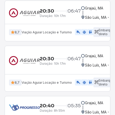
Grajaú, MA
20:30
06:47
Duração:
10h 17m
São Luís, MA - Ro
Embarque
airline_seat_legroom_extra
ac_unit
wc
8,7
Viação Aguiar Locação e Turismo
direto
Grajaú, MA
20:30
06:47
Duração:
10h 17m
São Luís, MA - Ro
Embarque
airline_seat_legroom_extra
ac_unit
wc
8,7
Viação Aguiar Locação e Turismo
direto
Grajaú, MA
20:40
05:35
Duração:
8h 55m
São Luís, MA - Ro