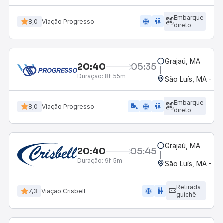
Embarque
ac_unit
wc
8,0
Viação Progresso
direto
Grajaú, MA
20:40
05:35
Duração:
8h 55m
São Luís, MA - Ro
Embarque
airline_seat_legroom_extra
ac_unit
wc
8,0
Viação Progresso
direto
Grajaú, MA
20:40
05:45
Duração:
9h 5m
São Luís, MA - Ro
Retirada
ac_unit
wc
7,3
Viação Crisbell
guichê