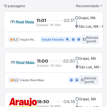
13 passagens
Recomendado
Grajaú, MA
11:01
22:31
Duração:
11h 30m
São Luís, MA - Ro
Retirada
airline_seat_legroom_extra
ac_unit
wc
6,3
Viação Real Maia
Viação Favorita
guichê
Grajaú, MA
11:00
22:30
Duração:
11h 30m
São Luís, MA - Ro
Retirada
ac_unit
wc
6,3
Viação Real Maia
guichê
Grajaú, MA
18:30
04:18
Duração:
9h 48m