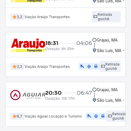
São Luís, MA - Ro
Retirada
3,3
Viação Araújo Transportes
guichê
Grajaú, MA
18:31
04:06
Duração:
9h 35m
São Luís, MA - Ro
Retirada
airline_seat_legroom_extra
ac_unit
wc
3,3
Viação Araújo Transportes
guichê
Grajaú, MA
20:30
06:47
Duração:
10h 17m
São Luís, MA - Ro
Retirada
airline_seat_legroom_extra
ac_unit
WC
8,7
Viação Aguiar Locação e Turismo
guichê