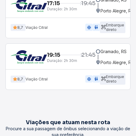
17:15
19:45
Duração:
2h 30m
Porto Alegre, RS
Embarque
ac_unit
wc
8,7
Viação Citral
direto
Gramado, RS
19:15
21:45
Duração:
2h 30m
Porto Alegre, RS
Embarque
ac_unit
wc
8,7
Viação Citral
direto
Viações que atuam nesta rota
Procure a sua passagem de ônibus selecionando a viação de
sua preferência.