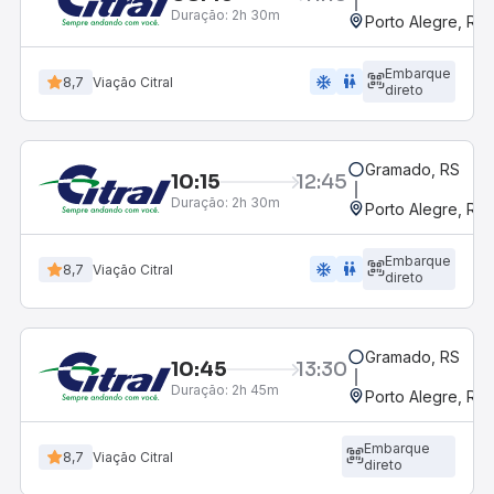
Duração:
2h 30m
Porto Alegre, RS
Embarque
ac_unit
wc
8,7
Viação Citral
direto
Gramado, RS
10:15
12:45
Duração:
2h 30m
Porto Alegre, RS
Embarque
ac_unit
wc
8,7
Viação Citral
direto
Gramado, RS
10:45
13:30
Duração:
2h 45m
Porto Alegre, RS
Embarque
8,7
Viação Citral
direto