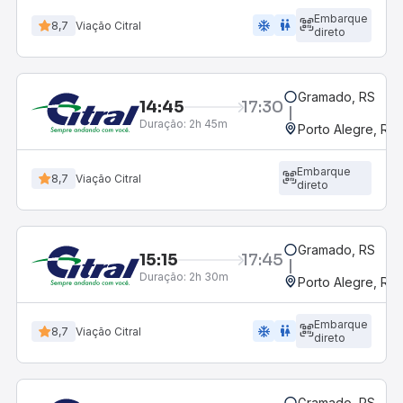
Embarque
ac_unit
wc
8,7
Viação Citral
direto
Gramado, RS
14:45
17:30
Duração:
2h 45m
Porto Alegre, RS
Embarque
8,7
Viação Citral
direto
Gramado, RS
15:15
17:45
Duração:
2h 30m
Porto Alegre, RS
Embarque
ac_unit
wc
8,7
Viação Citral
direto
Gramado, RS