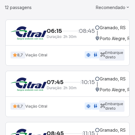
12 passagens
Recomendado
Gramado, RS
06:15
08:45
Duração:
2h 30m
Porto Alegre, RS
Embarque
ac_unit
wc
8,7
Viação Citral
direto
Gramado, RS
07:45
10:15
Duração:
2h 30m
Porto Alegre, RS
Embarque
ac_unit
wc
8,7
Viação Citral
direto
Gramado, RS
08:45
11:15