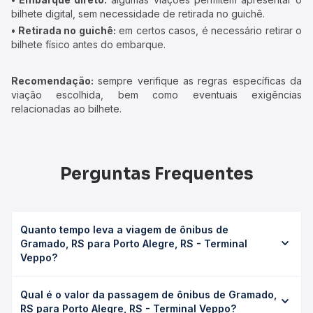
bilhete digital, sem necessidade de retirada no guichê.
• Retirada no guichê:
em certos casos, é necessário retirar o
bilhete físico antes do embarque.
Recomendação:
sempre verifique as regras específicas da
viação escolhida, bem como eventuais exigências
relacionadas ao bilhete.
Perguntas Frequentes
Quanto tempo leva a viagem de ônibus de
Gramado, RS para Porto Alegre, RS - Terminal
Veppo?
A viagem de ônibus de Gramado, RS para Porto Alegre,
Qual é o valor da passagem de ônibus de Gramado,
RS - Terminal Veppo leva em média 2h 29min, podendo
RS para Porto Alegre, RS - Terminal Veppo?
variar conforme a viação, o tipo de serviço (convencional,