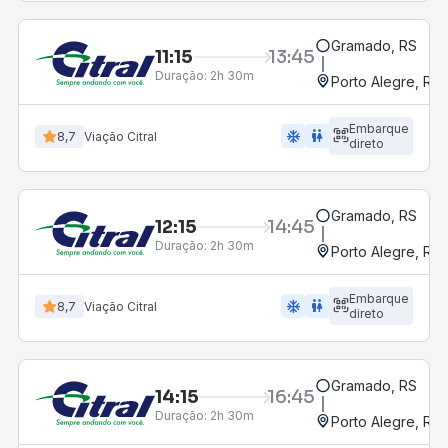
Gramado, RS
11:15
13:45
Duração:
2h 30m
Porto Alegre, RS
Embarque
ac_unit
wc
8,7
Viação Citral
direto
Gramado, RS
12:15
14:45
Duração:
2h 30m
Porto Alegre, RS
Embarque
ac_unit
wc
8,7
Viação Citral
direto
Gramado, RS
14:15
16:45
Duração:
2h 30m
Porto Alegre, RS