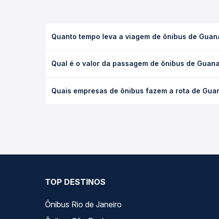
Quanto tempo leva a viagem de ônibus de Guan
A viagem de ônibus de Guanambi, BA para Janaúba, 
Qual é o valor da passagem de ônibus de Guan
e as condições de tráfego. Na Quero Passagem voc
O preço da passagem de ônibus de Guanambi, BA pa
Quais empresas de ônibus fazem a rota de Gua
antecedência da compra. Na Quero Passagem você c
As viações Arte Transportes, Gontijo operam o tr
todas as opções — empresas, horários, tipos de se
TOP DESTINOS
Ônibus Rio de Janeiro