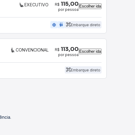
115,00
R$
EXECUTIVO
Escolher ida
por pessoa
ac_unit
wc
Embarque direto
113,00
R$
CONVENCIONAL
Escolher ida
por pessoa
Embarque direto
ência.