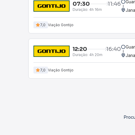
Guan
07:30
11:46
Duração:
4h 16m
Jan
7,0
Viação Gontijo
Guan
12:20
16:40
Duração:
4h 20m
Jan
7,0
Viação Gontijo
Procu