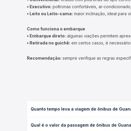
• Executivo:
poltronas confortáveis, ar-condicionado,
• Leito ou Leito-cama:
maior inclinação, ideal para 
Como funciona o embarque
• Embarque direto:
algumas viações permitem apresen
• Retirada no guichê:
em certos casos, é necessário r
Recomendação:
sempre verifique as regras específ
Quanto tempo leva a viagem de ônibus de Guan
A viagem de ônibus de Guanambi, BA para Luís Edua
Qual é o valor da passagem de ônibus de Guana
executivo ou leito) e as condições de tráfego. Na