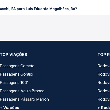
ra Luís Eduardo Magalhães, BA custa em média R$ 212,00 e varia 
nambi, BA para Luís Eduardo Magalhães, BA?
ssagem você compara os preços de todas as viações em tempo real 
anambi, BA para Luís Eduardo Magalhães, BA, com horários variad
pos de serviço e preços — em um só lugar e escolhe a que melhor 
TOP VIAÇÕES
TOP R
Passagens Cometa
Rodovi
Passagens Gontijo
Rodovi
Passagens 1001
Rodoviá
Passagens Águia Branca
Rodoviá
Passagens Pássaro Marron
Rodovi
+ Viações
+ Rodo