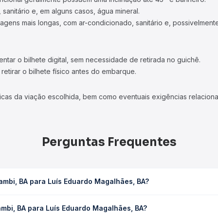
 sanitário e, em alguns casos, água mineral.
viagens mais longas, com ar-condicionado, sanitário e, possivelmente
tar o bilhete digital, sem necessidade de retirada no guichê.
etirar o bilhete físico antes do embarque.
icas da viação escolhida, bem como eventuais exigências relaciona
Perguntas Frequentes
ambi, BA para Luís Eduardo Magalhães, BA?
rdo Magalhães, BA leva em média 10h 45min, podendo variar confor
mbi, BA para Luís Eduardo Magalhães, BA?
 Quero Passagem você consulta os horários disponíveis e vê a dur