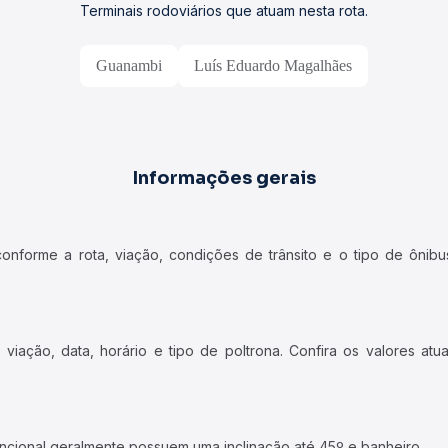
Terminais rodoviários que atuam nesta rota.
Guanambi
Luís Eduardo Magalhães
Informações gerais
forme a rota, viação, condições de trânsito e o tipo de ônibus
iação, data, horário e tipo de poltrona. Confira os valores at
ncional geralmente possuem uma inclinação até 45º e banheiro.