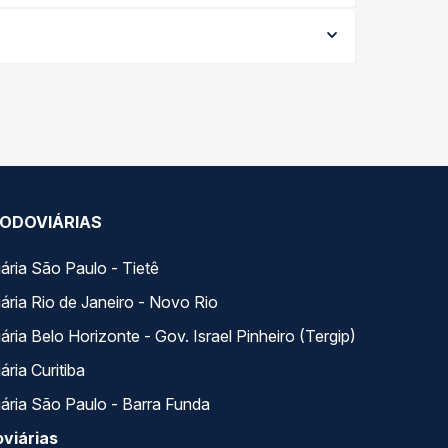
conforme a data da viagem, a empresa, o tipo de
e garante a melhor oferta para o seu roteiro.
os ao longo do dia. Na Quero Passagem você
se encaixa na sua viagem.
ODOVIÁRIAS
ária São Paulo - Tietê
ária Rio de Janeiro - Novo Rio
ria Belo Horizonte - Gov. Israel Pinheiro (Tergip)
ria Curitiba
ária São Paulo - Barra Funda
viárias