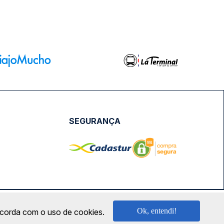
SEGURANÇA
NPJ: 18.087.991/0001-57 | saconibus@queropassagem.com.br
Ok, entendi!
oncorda com o uso de cookies.