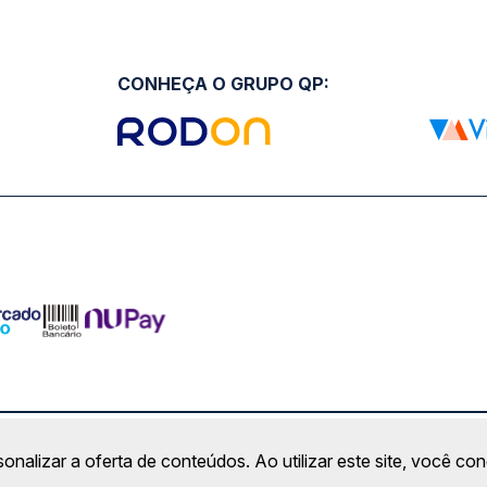
CONHEÇA O GRUPO QP:
ro Comercial Alphaville, Barueri - SP | CEP: 06453-038 | C
sonalizar a oferta de conteúdos. Ao utilizar este site, você c
Copyright 2026 © QueroPassagem.com.br