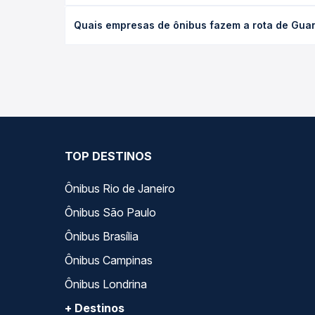
O preço da passagem de ônibus de Guanambi, BA pa
Quais empresas de ônibus fazem a rota de Gua
poltrona e a antecedência da compra. Na Quero Pa
As viações Roberto Viagens operam o trecho de Gu
compara todas as opções — empresas, horários, ti
TOP DESTINOS
Ônibus Rio de Janeiro
Ônibus São Paulo
Ônibus Brasília
Ônibus Campinas
Ônibus Londrina
+ Destinos