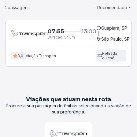
1 passagens
Recomendado
Guapiara, SP
07:55
13:00
Duração:
5h 5m
São Paulo, SP - 
Retirada
8,0
Viação Transpen
guichê
Viações que atuam nesta rota
Procure a sua passagem de ônibus selecionando a viação de
sua preferência.