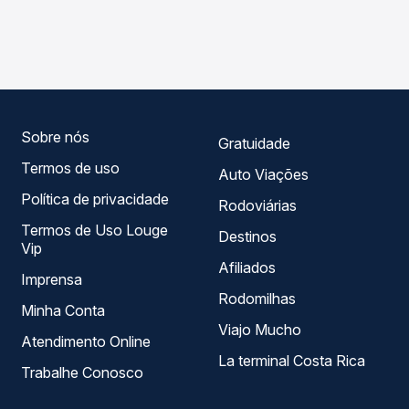
As viações Transpen operam o trecho de Guapiara, SP
Passagem você compara os preços de todas as viações
para São Paulo, SP - Barra Funda, com horários variados
em tempo real e garante a melhor oferta para o seu
ao longo do dia. Na Quero Passagem você compara todas
roteiro.
as opções — empresas, horários, tipos de serviço e
preços — em um só lugar e escolhe a que melhor se
encaixa na sua viagem.
Sobre nós
Gratuidade
Termos de uso
Auto Viações
Política de privacidade
Rodoviárias
Termos de Uso Louge
Destinos
Vip
Afiliados
Imprensa
Rodomilhas
Minha Conta
Viajo Mucho
Atendimento Online
La terminal Costa Rica
Trabalhe Conosco