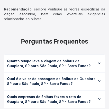
Recomendação:
sempre verifique as regras específicas da
viação escolhida, bem como eventuais exigências
relacionadas ao bilhete.
Perguntas Frequentes
Quanto tempo leva a viagem de ônibus de
Guapiara, SP para São Paulo, SP - Barra Funda?
A viagem de ônibus de Guapiara, SP para São Paulo, SP -
Qual é o valor da passagem de ônibus de Guapiara,
Barra Funda leva em média 5h 5min, podendo variar
SP para São Paulo, SP - Barra Funda?
conforme a viação, o tipo de serviço (convencional,
executivo ou leito) e as condições de tráfego. Na Quero
O preço da passagem de ônibus de Guapiara, SP para
Passagem você consulta os horários disponíveis e vê a
Quais empresas de ônibus fazem a rota de
São Paulo, SP - Barra Funda custa em média R$ 118,26 e
duração exata de cada opção na data desejada.
Guapiara, SP para São Paulo, SP - Barra Funda?
varia conforme a data da viagem, a empresa, o tipo de
poltrona e a antecedência da compra. Na Quero